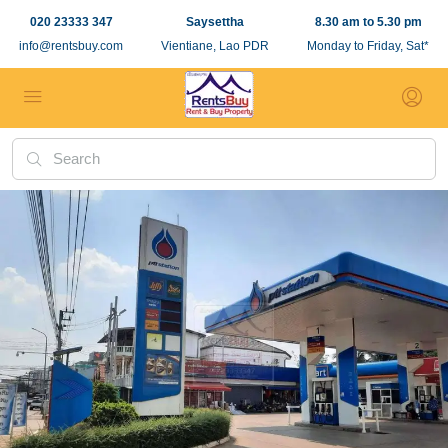
020 23333 347
Saysettha
8.30 am to 5.30 pm
info@rentsbuy.com
Vientiane, Lao PDR
Monday to Friday, Sat*