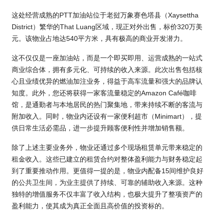
这处经营成熟的PTT加油站位于老挝万象赛色塔县（Xaysettha
District）繁华的That Luang区域，现正对外出售，标价320万美
元。该物业占地达540平方米，具有极高的商业开发潜力。
这不仅仅是一座加油站，而是一个即买即用、运营成熟的一站式
商业综合体，拥有多元化、可持续的收入来源。此次出售包括核
心且业绩优异的燃油加注业务，得益于高车流量和强大的品牌认
知度。此外，您还将获得一家客流量稳定的Amazon Café咖啡
馆，是通勤者与本地居民的热门聚集地，带来持续不断的客流与
附加收入。同时，物业内还设有一家便利超市（Minimart），提
供日常生活必需品，进一步提升顾客便利性并增加销售额。
除了上述主要业务外，物业还通过多个现场租赁单元带来稳定的
租金收入。这些已建立的租赁合约对整体盈利能力与财务稳定起
到了重要推动作用。更值得一提的是，物业内配备15间维护良好
的公共卫生间，为业主提供了持续、可靠的辅助收入来源。这种
独特的增值服务不仅丰富了收入结构，也极大提升了整项资产的
盈利能力，使其成为真正全面且高价值的投资标的。