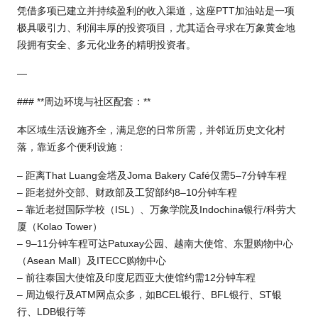
凭借多项已建立并持续盈利的收入渠道，这座PTT加油站是一项
极具吸引力、利润丰厚的投资项目，尤其适合寻求在万象黄金地
段拥有安全、多元化业务的精明投资者。
—
### **周边环境与社区配套：**
本区域生活设施齐全，满足您的日常所需，并邻近历史文化村
落，靠近多个便利设施：
– 距离That Luang金塔及Joma Bakery Café仅需5–7分钟车程
– 距老挝外交部、财政部及工贸部约8–10分钟车程
– 靠近老挝国际学校（ISL）、万象学院及Indochina银行/科劳大
厦（Kolao Tower）
– 9–11分钟车程可达Patuxay公园、越南大使馆、东盟购物中心
（Asean Mall）及ITECC购物中心
– 前往泰国大使馆及印度尼西亚大使馆约需12分钟车程
– 周边银行及ATM网点众多，如BCEL银行、BFL银行、ST银
行、LDB银行等