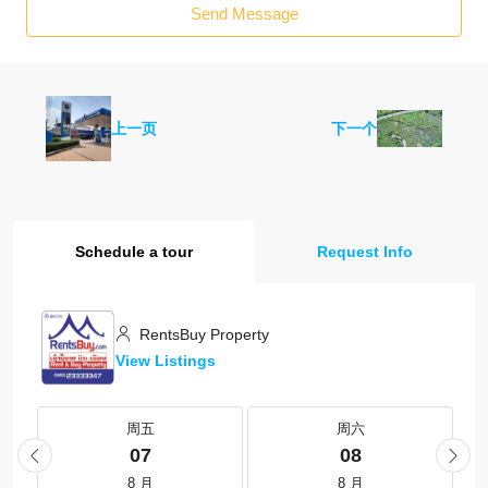
Send Message
上一页
下一个
Schedule a tour
Request Info
RentsBuy Property
View Listings
周五
周六
07
08
8 月
8 月