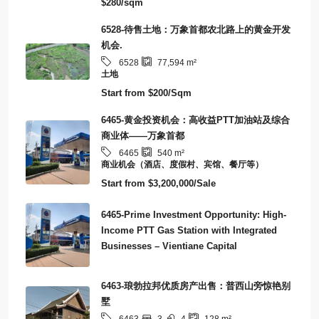
$280/sqm
6528-待售土地：万象首都农北路上的黄金开发
机会.
6528
77,594
m²
土地
Start from
$200/Sqm
6465-黄金投资机会：高收益PTT加油站及综合
商业体——万象首都
6465
540
m²
商业机会（酒店、度假村、宾馆、餐厅等）
Start from
$3,200,000/Sale
6465-Prime Investment Opportunity: High-
Income PTT Gas Station with Integrated
Businesses – Vientiane Capital
6463-琅勃拉邦优质房产出售：普西山旁惊艳别
墅
3
4