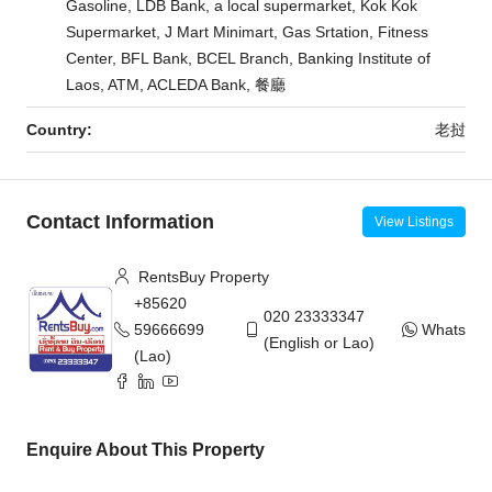
Gasoline, LDB Bank, a local supermarket, Kok Kok
Supermarket, J Mart Minimart, Gas Srtation, Fitness
Center, BFL Bank, BCEL Branch, Banking Institute of
Laos, ATM, ACLEDA Bank, 餐廳
Country:
老挝
Contact Information
View Listings
RentsBuy Property
+85620
020 23333347
59666699
WhatsAp
(English or Lao)
(Lao)
Enquire About This Property