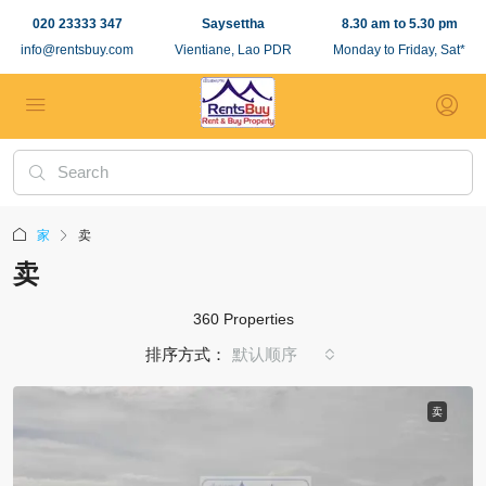
020 23333 347
Saysettha
8.30 am to 5.30 pm
info@rentsbuy.com
Vientiane, Lao PDR
Monday to Friday, Sat*
家
卖
卖
360 Properties
排序方式：
默认顺序
卖