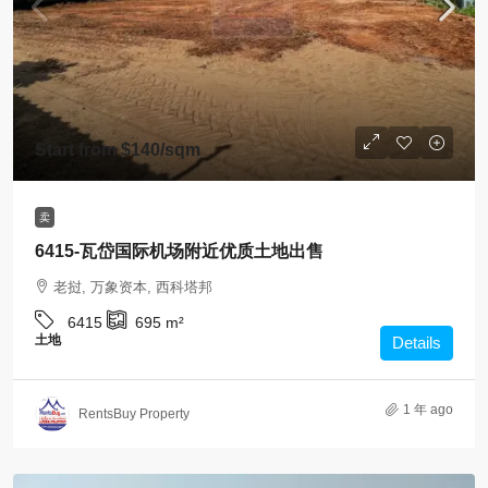
Start from
$140
/sqm
卖
6415-瓦岱国际机场附近优质土地出售
老挝, 万象资本, 西科塔邦
6415
695
m²
土地
Details
1 年 ago
RentsBuy Property