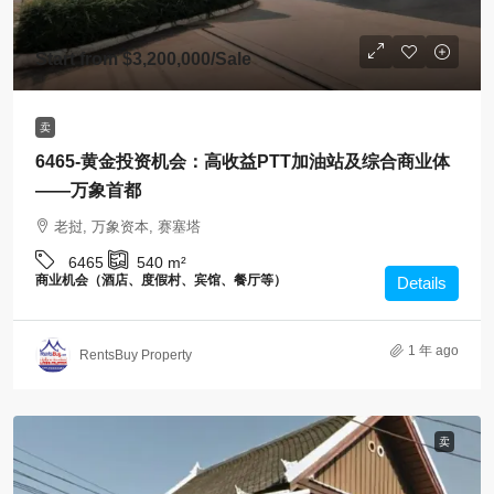
Start from
$3,200,000
/Sale
卖
6465-黄金投资机会：高收益PTT加油站及综合商业体
——万象首都
老挝, 万象资本, 赛塞塔
6465
540
m²
商业机会（酒店、度假村、宾馆、餐厅等）
Details
1 年 ago
RentsBuy Property
卖