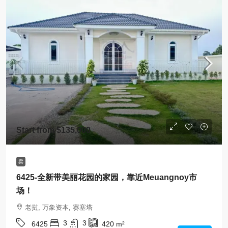
Start from
$135,000
卖
6425-全新带美丽花园的家园，靠近Meuangnoy市
场！
老挝, 万象资本, 赛塞塔
3
3
6425
420
m²