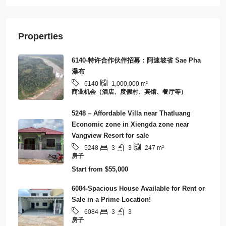
Properties
6140-特许合作伙伴招募：阿速坡省 Sae Pha
瀑布
6140
1,000,000
m²
商业机会（酒店、度假村、宾馆、餐厅等）
5248 – Affordable Villa near Thatluang
Economic zone in Xiengda zone near
Vangview Resort for sale
3
3
5248
247
m²
房子
Start from
$55,000
6084-Spacious House Available for Rent or
Sale in a Prime Location!
3
3
6084
房子