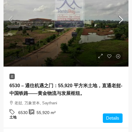
$280
/sqm
卖
6530 – 通往机遇之门：55,920 平方米土地，直通老挝-
中国铁路——黄金物流与发展枢纽。
老挝, 万象资本, Saythani
6530
55,920
m²
土地
Details