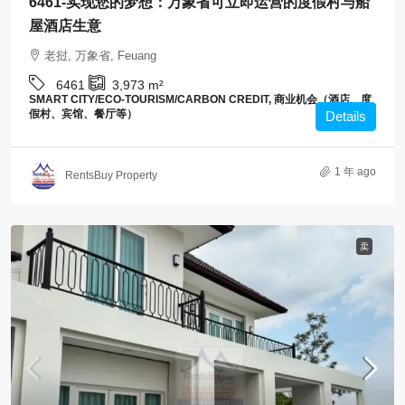
6461-实现您的梦想：万象省可立即运营的度假村与船
屋酒店生意
老挝, 万象省, Feuang
6461
3,973
m²
SMART CITY/ECO-TOURISM/CARBON CREDIT, 商业机会（酒店、度
假村、宾馆、餐厅等）
Details
1 年 ago
RentsBuy Property
卖