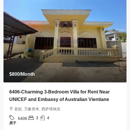
$800
/Month
6406-Charming 3-Bedroom Villa for Rent Near
UNICEF and Embassy of Australian Vientiane
老挝, 万象资本, 西萨塔纳克
3
4
6406
房子