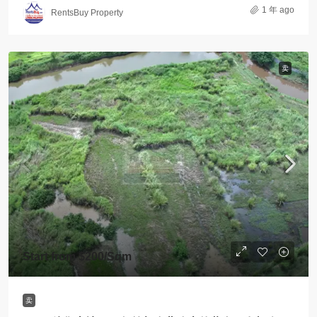
1 年 ago
RentsBuy Property
卖
Start from
$200
/Sqm
卖