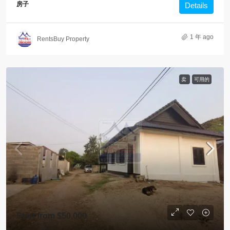
房子
Details
1 年 ago
RentsBuy Property
卖
可用的
Start from
$50,000