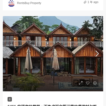
1 年 ago
RentsBuy Property
卖
Start from
$2,000,000
卖