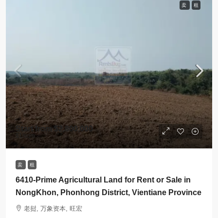
卖
租
Start from
$2,800,000
$1
/sqm
卖
租
6410-Prime Agricultural Land for Rent or Sale in
NongKhon, Phonhong District, Vientiane Province
老挝, 万象资本, 旺宏