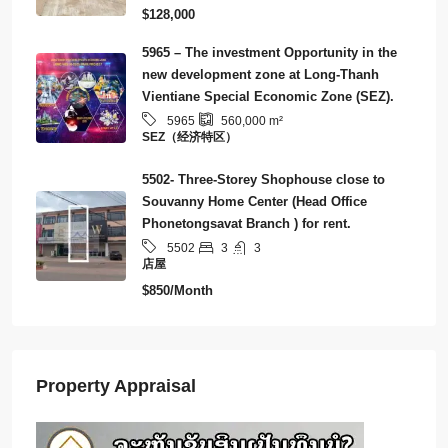
$128,000
5965 – The investment Opportunity in the
new development zone at Long-Thanh
Vientiane Special Economic Zone (SEZ).
5965
560,000
m²
SEZ（经济特区）
5502- Three-Storey Shophouse close to
Souvanny Home Center (Head Office
Phonetongsavat Branch ) for rent.
3
3
5502
店屋
$850/Month
Property Appraisal