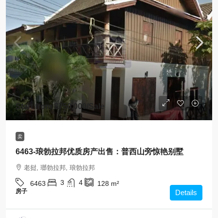
Start from
$750,000
/Sale
卖
6463-琅勃拉邦优质房产出售：普西山旁惊艳别墅
老挝, 瑯勃拉邦, 琅勃拉邦
3
4
6463
128
m²
房子
Details