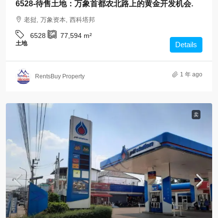
6528-待售土地：万象首都农北路上的黄金开发机会.
老挝, 万象资本, 西科塔邦
6528
77,594
m²
土地
Details
1 年 ago
RentsBuy Property
卖