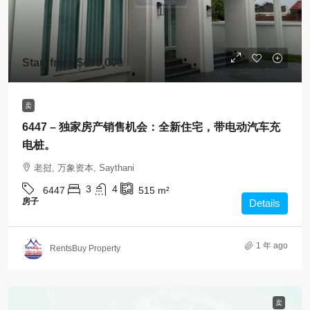
Start from
$460,000
卖
6447 – 独家房产销售机会：全新住宅，带电动汽车充
电桩。
老挝, 万象资本, Saythani
3
4
6447
515
m²
房子
Details
1 年 ago
RentsBuy Property
卖