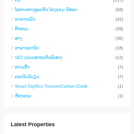
ດິນ
(137)
​ໂອ​ກາດ​ທາງ​ທ​ູ​ລະ​ກິດ ໂຮງ​ແຮມ ຣີ​ສອດ
(68)
ອາ​ພາ​ດ​ເມັ້ນ
(42)
ຕືກ​ແຖວ
(39)
ສາງ
(35)
ອາ​ຄານ​ພາ​ນິດ
(18)
SEZ (ເຂດເສດຖະກິດພິເສດ)
(12)
ທາວ​ເຮົ້າ
(7)
ຄອນ​ໂດ​ມິ​ນຽມ
(7)
Smart City/Eco-Tourism/Carbon Credit
(1)
ຫ້ອງແຖວ
(1)
Latest Properties