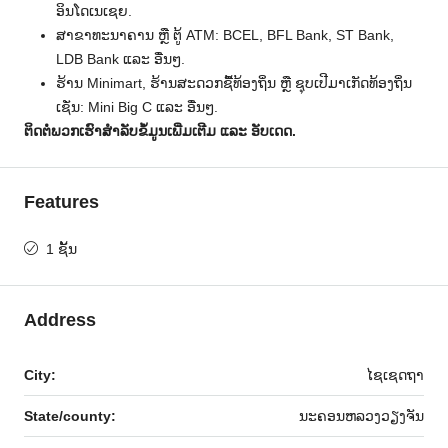
ອິນໂດເນເຊຍ.
ສາຂາທະນາຄານ ຫຼື ຕູ້ ATM: BCEL, BFL Bank, ST Bank,
LDB Bank ແລະ ອື່ນໆ.
ຮ້ານ Minimart, ຮ້ານສະດວກຊື້ທ້ອງຖິ່ນ ຫຼື ຊຸບເປີມາເກັດທ້ອງຖິ່ນ
ເຊັ່ນ: Mini Big C ແລະ ອື່ນໆ.
ຕິດຕໍ່ພວກເຮົາສໍາລັບຂໍ້ມູນເພີ່ມເຕີມ ແລະ ອັບເດດ.
Features
1 ຊັ້ນ
Address
City:
ໄຊເຊດຖາ
State/county:
ນະຄອນຫລວງວຽງຈັນ