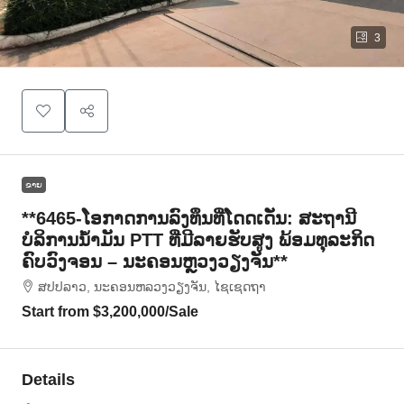
3
ຂາຍ
**6465-ໂອກາດການລົງທຶນທີ່ໂດດເດັ່ນ: ສະຖານີ
ບໍລິການນໍ້າມັນ PTT ທີ່ມີລາຍຮັບສູງ ພ້ອມທຸລະກິດ
ຄົບວົງຈອນ – ນະຄອນຫຼວງວຽງຈັນ**
ສ​ປ​ປ​ລາວ, ນະຄອນຫລວງວຽງຈັນ, ໄຊເຊດຖາ
Start from
$3,200,000
/Sale
Details