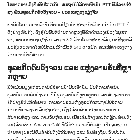
ໂອກາດການລົງທຶນອັນໂດດເດັ່ນ: ສະຖານີບໍລິການນໍ້າມັນ PTT ທີ່ມີລາຍຮັບ
ສູງ ພ້ອມທຸລະກິດຄົບວົງຈອນ – ນະຄອນຫຼວງວຽງຈັນ
ຢາດີດໂອກາດການລົງທຶນທີ່ຍອດຢ້ຽມກັບສະຖານີບໍລິການນໍ້າມັນ PTT ທີ່
ຕັ້ງຢ່າງໝັ້ນຄົງ, ຕັ້ງຢູ່ໃນພື້ນທີ່ບ້ານທາດຫຼວງທີ່ຄຶກຄັກຂອງເມືອງໄຊເສດ
ຖາ, ນະຄອນຫຼວງວຽງຈັນ. ລາຄາ 3.2 ລ້ານໂດລາສະຫະລັດ, ອະສັງຫາລິ
ມະຊັບຂະໜາດໃຫຍ່ນີ້ກວມເອົາເນື້ອທີ່ 540 ຕາແມັດ, ສະເໜີທ່າແຮງທາງ
ດ້ານການຄ້າທີ່ສຳຄັນ.
ທຸລະກິດຄົບວົງຈອນ ແລະ ແຫຼ່ງລາຍຮັບທີ່ຫຼາ
ກຫຼາຍ
ນີ້ບໍ່ແມ່ນພຽງແຕ່ສະຖານີບໍລິການນໍ້າມັນເທົ່ານັ້ນ; ມັນຄືການດຳເນີນ
ທຸລະກິດແບບຄົບວົງຈອນ ທີ່ມີຊຸດທຸລະກິດທີ່ຫຼາກຫຼາຍ ແລະ ສ້າງລາຍຮັບ
ໄດ້ຢ່າງມີປະສິດທິພາບ. ການຂາຍລວມເຖິງທຸລະກິດສະຖານີບໍລິການ
ນໍ້າມັນທີ່ກໍາລັງຈະເລີນຮຸ່ງເຮືອງ, ເຊິ່ງໄດ້ຮັບຜົນປະໂຫຍດຈາກການ
ສັນຈອນທີ່ສູງ ແລະ ການຮັບຮູ້ແບຣນ. ເພື່ອເສີມສ້າງທຸລະກິດຫຼັກ, ທ່ານຍັງ
ຈະໄດ້ຮັບຮ້ານ Amazon Café ທີ່ໄດ້ຮັບຄວາມນິຍົມສູງ, ເປັນຈຸດໝາຍ
ປາຍທາງຍອດນິຍົມສໍາລັບທັງຜູ້ເດີນທາງ ແລະ ຄົນທ້ອງຖິ່ນ, ຮັບປະກັນ
ການມີລູກຄ້າຢ່າງຕໍ່ເນື່ອງ ແລະ ລາຍຮັບເພີ່ມເຕີມ. ນອກຈາກນັ້ນ, ອະສັງ