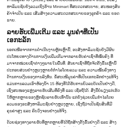
ຫາລິມະຊັບຍັງລວມເຖິງຮ້ານ Minimart ທີ່ສະດວກສະບາຍ, ສະໜອງສິນ
ຄ້າຈໍາເປັນ ແລະ ເສີມສ້າງຄວາມສະດວກສະບາຍຂອງລູກຄ້າ ແລະ ຍອດ
ຂາຍ.
ລາຍຮັບເພີ່ມເຕີມ ແລະ ມູນຄ່າທີ່ເປັນ
ເອກະລັກ
ນອກເໜືອຈາກການດໍາເນີນງານຫຼັກເຫຼົ່ານີ້, ອະສັງຫາລິມະຊັບຍັງມີຜົນ
ປະໂຫຍດທາງດ້ານການເງິນເພີ່ມເຕີມຈາກລາຍຮັບຄ່າເຊົ່າທີ່ໝັ້ນຄົງ ທີ່
ມາຈາກໜ່ວຍເຊົ່າຕ່າງໆພາຍໃນພື້ນທີ່. ສັນຍາເຊົ່າທີ່ຖືກຈັດຕັ້ງຂຶ້ນເຫຼົ່ານີ້
ປະກອບສ່ວນຢ່າງຫຼວງຫຼາຍຕໍ່ກຳໄລໂດຍລວມ ແລະ ຄວາມໝັ້ນຄົງທາງ
ດ້ານການເງິນຂອງການລົງທຶນ. ຂໍ້ສະເໜີມູນຄ່າທີ່ເປັນເອກະລັກຢ່າງແທ້ຈິງ
ແມ່ນການລວມເອົາຫ້ອງນໍ້າ 15 ຫ້ອງທີ່ໄດ້ຮັບການບົວລະບັດເປັນຢ່າງດີ,
ເຊິ່ງສະໜອງແຫຼ່ງລາຍຮັບເສີມທີ່ຄົງທີ່ ແລະ ເຊື່ອຖືໄດ້. ສິ່ງນີ້ບໍ່ພຽງແຕ່ເຮັດ
ໃຫ້ຫຼາກຫຼາຍຂອງຫຼັກຊັບລາຍຮັບເທົ່ານັ້ນ ແຕ່ຍັງຊ່ວຍເພີ່ມກໍາໄລໂດຍ
ລວມຂອງອະສັງຫາລິມະຊັບຢ່າງຫຼວງຫຼາຍ, ເຊິ່ງຖືວ່າເປັນຊັບສິນທີ່ມີ
ຄຸນຄ່າສູງ ແລະ ຄົບວົງຈອນຢ່າງແທ້ຈິງ.
ດ້ວຍຊ່ອງທາງລາຍຮັບທີ່ຫຼາກຫຼາຍທີ່ໄດ້ຖືກສ້າງຕັ້ງຂຶ້ນຢ່າງດີ ແລະ ສ້າງ