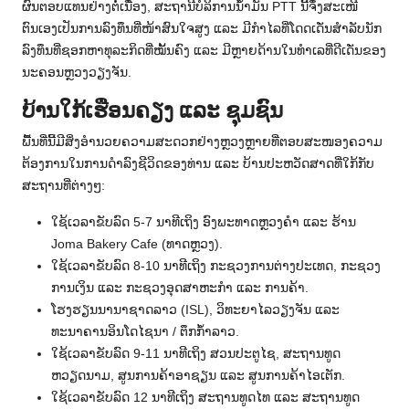
ຜົນຕອບແທນຢ່າງຕໍ່ເນື່ອງ, ສະຖານີບໍລິການນໍ້າມັນ PTT ນີ້ຈຶ່ງສະເໜີ
ຕົນເອງເປັນການລົງທຶນທີ່ໜ້າສົນໃຈສູງ ແລະ ມີກຳໄລທີ່ໂດດເດັ່ນສໍາລັບນັກ
ລົງທຶນທີ່ຊອກຫາທຸລະກິດທີ່ໝັ້ນຄົງ ແລະ ມີຫຼາຍດ້ານໃນທໍາເລທີ່ດີເດັ່ນຂອງ
ນະຄອນຫຼວງວຽງຈັນ.
ບ້ານໃກ້ເຮືອນຄຽງ ແລະ ຊຸມຊົນ
ພື້ນທີ່ນີ້ມີສິ່ງອໍານວຍຄວາມສະດວກຢ່າງຫຼວງຫຼາຍທີ່ຕອບສະໜອງຄວາມ
ຕ້ອງການໃນການດໍາລົງຊີວິດຂອງທ່ານ ແລະ ບ້ານປະຫວັດສາດທີ່ໃກ້ກັບ
ສະຖານທີ່ຕ່າງໆ:
ໃຊ້ເວລາຂັບລົດ 5-7 ນາທີເຖິງ ອົງພະທາດຫຼວງຄໍາ ແລະ ຮ້ານ
Joma Bakery Cafe (ທາດຫຼວງ).
ໃຊ້ເວລາຂັບລົດ 8-10 ນາທີເຖິງ ກະຊວງການຕ່າງປະເທດ, ກະຊວງ
ການເງິນ ແລະ ກະຊວງອຸດສາຫະກຳ ແລະ ການຄ້າ.
ໂຮງຮຽນນານາຊາດລາວ (ISL), ວິທະຍາໄລວຽງຈັນ ແລະ
ທະນາຄານອິນໂດໄຊນາ / ຕຶກກໍ້າລາວ.
ໃຊ້ເວລາຂັບລົດ 9-11 ນາທີເຖິງ ສວນປະຕູໄຊ, ສະຖານທູດ
ຫວຽດນາມ, ສູນການຄ້າອາຊຽນ ແລະ ສູນການຄ້າໄອເຕັກ.
ໃຊ້ເວລາຂັບລົດ 12 ນາທີເຖິງ ສະຖານທູດໄທ ແລະ ສະຖານທູດ