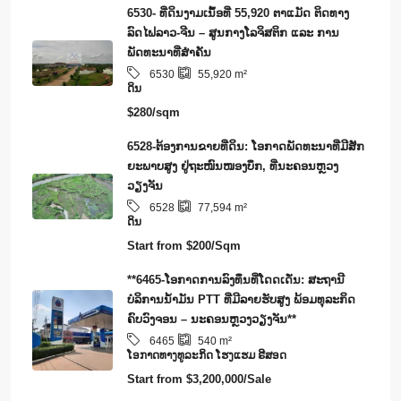
6530- ທີ່ດິນງາມເນຶ້ອທີ່ 55,920 ຕາແມັດ ຕິດທາງ
ລົດໄຟລາວ-ຈີນ – ສູນກາງໂລຈິສຕິກ ແລະ ການ
ພັດທະນາທີ່ສໍາຄັນ
6530
55,920
m²
ດິນ
$280/sqm
6528-ຕ້ອງການຂາຍທີ່ດິນ: ໂອກາດພັດທະນາທີ່ມີສັກ
ຍະພາບສູງ ຢູ່ຖະໜົນໜອງບຶກ, ທີ່ນະຄອນຫຼວງ
ວຽງຈັນ
6528
77,594
m²
ດິນ
Start from
$200/Sqm
**6465-ໂອກາດການລົງທຶນທີ່ໂດດເດັ່ນ: ສະຖານີ
ບໍລິການນໍ້າມັນ PTT ທີ່ມີລາຍຮັບສູງ ພ້ອມທຸລະກິດ
ຄົບວົງຈອນ – ນະຄອນຫຼວງວຽງຈັນ**
6465
540
m²
​ໂອ​ກາດ​ທາງ​ທ​ູ​ລະ​ກິດ ໂຮງ​ແຮມ ຣີ​ສອດ
Start from
$3,200,000/Sale