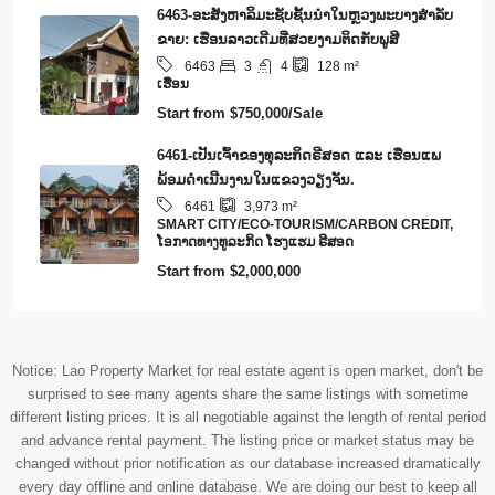
6463-ອະສັງຫາລິມະຊັບຊັ້ນນໍາໃນຫຼວງພະບາງສຳລັບ
ຂາຍ: ເຮືອນລາວເດີມທີ່ສວຍງາມຕິດກັບພູສີ
3
4
6463
128
m²
ເຮືອນ
Start from
$750,000/Sale
6461-ເປັນເຈົ້າຂອງທຸລະກິດຣີສອດ ແລະ ເຮືອນແພ
ພ້ອມດໍາເນີນງານໃນແຂວງວຽງຈັນ.
6461
3,973
m²
SMART CITY/ECO-TOURISM/CARBON CREDIT,
​ໂອ​ກາດ​ທາງ​ທ​ູ​ລະ​ກິດ ໂຮງ​ແຮມ ຣີ​ສອດ
Start from
$2,000,000
Notice: Lao Property Market for real estate agent is open market, don't be
surprised to see many agents share the same listings with sometime
different listing prices. It is all negotiable against the length of rental period
and advance rental payment. The listing price or market status may be
changed without prior notification as our database increased dramatically
every day offline and online database. We are doing our best to keep all