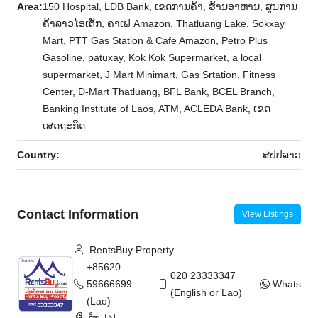
Area:
150 Hospital, LDB Bank, ເຂດການຄ້າ, ຮ້ານອາຫານ, ສູນການ
ຄ້າລາວໄອເຕັກ, ຄາເຟ Amazon, Thatluang Lake, Sokxay
Mart, PTT Gas Station & Cafe Amazon, Petro Plus
Gasoline, patuxay, Kok Kok Supermarket, a local
supermarket, J Mart Minimart, Gas Srtation, Fitness
Center, D-Mart Thatluang, BFL Bank, BCEL Branch,
Banking Institute of Laos, ATM, ACLEDA Bank, ເຂດ
ເສດຖະກິດ
Country:
ສ​ປ​ປ​ລາວ
Contact Information
View Listings
RentsBuy Property
+85620
020 23333347
59666699
WhatsAp
(English or Lao)
(Lao)