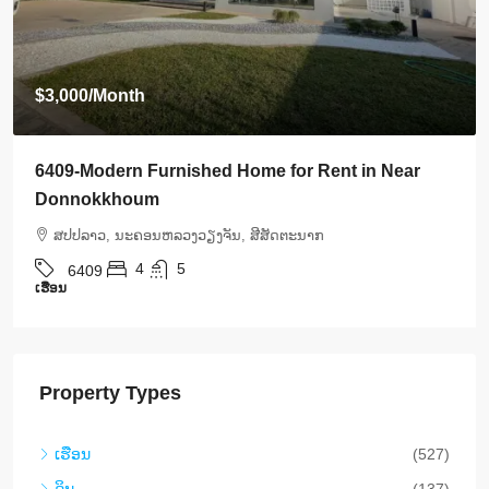
$3,000
/Month
6409-Modern Furnished Home for Rent in Near
Donnokkhoum
ສ​ປ​ປ​ລາວ, ນະຄອນຫລວງວຽງຈັນ, ສີສັດຕະນາກ
4
5
6409
ເຮືອນ
Property Types
ເຮືອນ
(527)