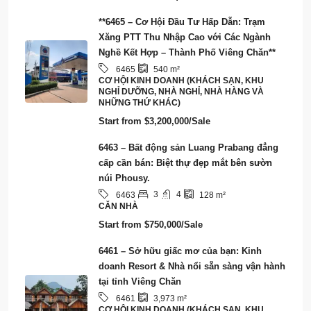
Start from
$750,000/Sale
6461 – Sở hữu giấc mơ của bạn: Kinh
doanh Resort & Nhà nổi sẵn sàng vận hành
tại tỉnh Viêng Chăn
6461
3,973
m²
CƠ HỘI KINH DOANH (KHÁCH SẠN, KHU
NGHỈ DƯỠNG, NHÀ NGHỈ, NHÀ HÀNG VÀ
NHỮNG THỨ KHÁC), SMART CITY/ECO-
TOURISM/CARBON CREDIT
Start from
$2,000,000
Notice: Lao Property Market for real estate agent is open market, don't be
surprised to see many agents share the same listings with sometime
different listing prices. It is all negotiable against the length of rental period
and advance rental payment. The listing price or market status may be
changed without prior notification as our database increased dramatically
every day offline and online database. We are doing our best to keep all
properties updated as many as possible. However, you are recommended to
contact us to check the market status of any particular properties that you