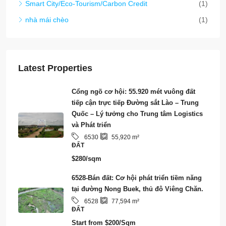
6528-Bán đất: Cơ hội phát triển tiềm năng
tại đường Nong Buek, thủ đô Viêng Chăn.
6528
77,594
m²
ĐẤT
Start from
$200/Sqm
**6465 – Cơ Hội Đầu Tư Hấp Dẫn: Trạm
Xăng PTT Thu Nhập Cao với Các Ngành
Nghề Kết Hợp – Thành Phố Viêng Chăn**
6465
540
m²
CƠ HỘI KINH DOANH (KHÁCH SẠN, KHU
NGHỈ DƯỠNG, NHÀ NGHỈ, NHÀ HÀNG VÀ
NHỮNG THỨ KHÁC)
Start from
$3,200,000/Sale
6463 – Bất động sản Luang Prabang đẳng
cấp cần bán: Biệt thự đẹp mắt bên sườn
núi Phousy.
3
4
6463
128
m²
CĂN NHÀ