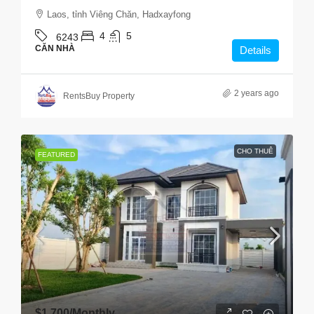
Laos, tỉnh Viêng Chăn, Hadxayfong
4
5
6243
CĂN NHÀ
Details
2 years ago
RentsBuy Property
CHO THUÊ
FEATURED
$1,700
/Monthly