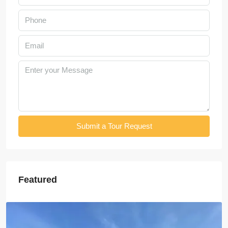
Submit a Tour Request
Featured
$3,500
/Month
6408-Luxurious Roman-Style Villa Near Kasemrad