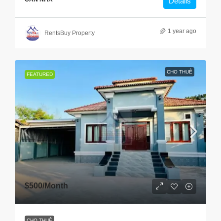
Details
1 year ago
RentsBuy Property
CHO THUÊ
FEATURED
$500
/Month
CHO THUÊ