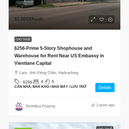
$1,500
/Month
CHO THUÊ
6256-Prime 5-Story Shophouse and
Warehouse for Rent Near US Embassy in
Vientiane Capital
Laos, tỉnh Viêng Chăn, Hadxayfong
4
5
6256
CĂN NHÀ, NHÀ KHO / NHÀ MÁY / LƯU TRỮ
Details
2 years ago
RentsBuy Property
CHO THUÊ