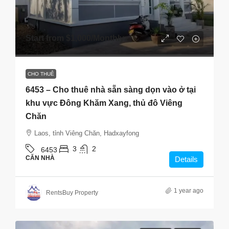
Start from
$1,000
/Monthly
CHO THUÊ
6453 – Cho thuê nhà sẵn sàng dọn vào ở tại
khu vực Đông Khăm Xang, thủ đô Viêng
Chăn
Laos, tỉnh Viêng Chăn, Hadxayfong
3
2
6453
CĂN NHÀ
Details
1 year ago
RentsBuy Property