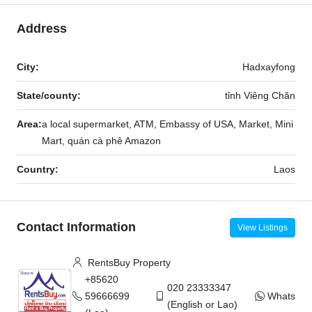
Address
City:
Hadxayfong
State/county:
tỉnh Viêng Chăn
Area:
a local supermarket, ATM, Embassy of USA, Market, Mini
Mart, quán cà phê Amazon
Country:
Laos
Contact Information
View Listings
RentsBuy Property
+85620
020 23333347
59666699
WhatsAp
(English or Lao)