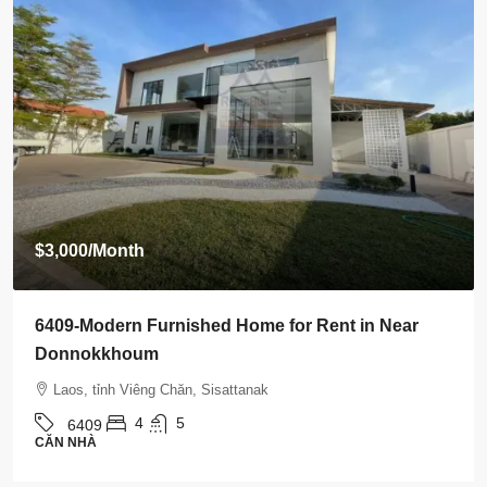
International Hospital | 5 Bedrooms, Pool & Mor
Laos, tỉnh Viêng Chăn, Sisattanak
5
5
6408
CĂN NHÀ
Property Types
Căn nhà
(492)
Đất
(115)
Cơ hội kinh doanh (Khách sạn, Khu nghỉ dưỡng, Nhà
(57)
nghỉ, Nhà hàng và những thứ khác)
cửa hàng
(42)
Căn hộ
(42)
Nhà kho / nhà máy / Lưu trữ
(38)