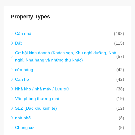
Văn phòng thương mại
(19)
SEZ (Đặc khu kinh tế)
(12)
nhà phố
(8)
Chung cư
(5)
Smart City/Eco-Tourism/Carbon Credit
(1)
nhà mái chèo
(1)
Latest Properties
Cổng ngõ cơ hội: 55.920 mét vuông đất
tiếp cận trực tiếp Đường sắt Lào – Trung
Quốc – Lý tưởng cho Trung tâm Logistics
và Phát triển
6530
55,920
m²
ĐẤT
$280/sqm