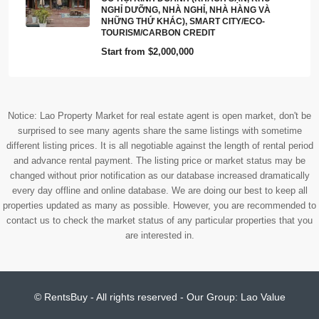
are interested in.
© RentsBuy - All rights reserved - Our Group:
Lao Value
Terms and Conditions
Tiếng Việt
English
ພາສາລາວ
(
Lao
)
简体中文
(
Chinese (Simplified)
)
한국어
(
Korean
)
日本語
(
Japanese
)