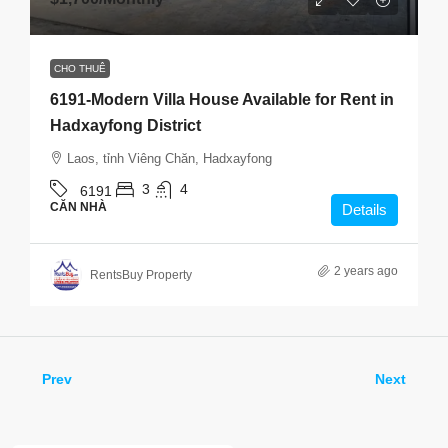
CHO THUÊ
6191-Modern Villa House Available for Rent in
Hadxayfong District
Laos, tỉnh Viêng Chăn, Hadxayfong
3
4
6191
CĂN NHÀ
Details
2 years ago
RentsBuy Property
Prev
Next