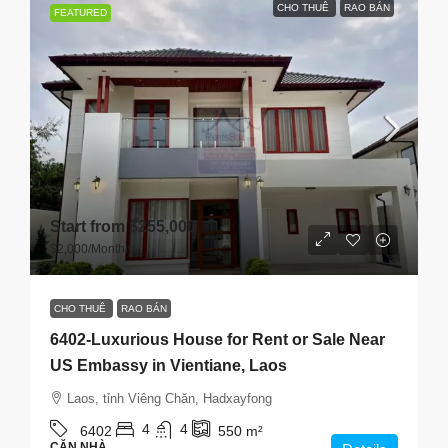
CHO THUÊ
RAO BÁN
FEATURED
Start from
$255,000
$2,000
/Monthly
CHO THUÊ
RAO BÁN
6402-Luxurious House for Rent or Sale Near
US Embassy in Vientiane, Laos
Laos, tỉnh Viêng Chăn, Hadxayfong
4
4
6402
550
m²
CĂN NHÀ