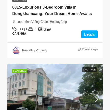
6315-Luxurious 3-Bedroom Villa in
Dongkhamxang: Your Dream Home Awaits
Laos, tỉnh Viêng Chăn, Hadxayfong
4
6315
3
m²
CĂN NHÀ
Details
2 years ago
RentsBuy Property
CHO THUÊ
FEATURED