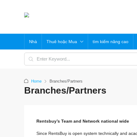
Nhà
Thuê hoặc Mua
tìm kiếm nâng cao
Home
Branches/Partners
Branches/Partners
Rentsbuy’s Team and Network national wide
Since RentsBuy is open system technically and aca