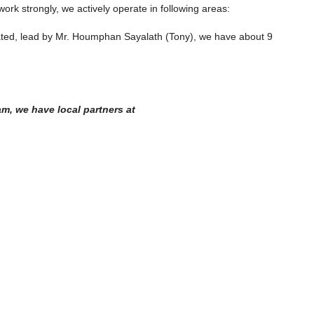
6411-Charming Lao-Style House for
ork strongly, we actively operate in following areas:
Rent with Fully Furnished and Perfect
ated, lead by Mr. Houmphan Sayalath (Tony), we have about 9
Located Near US Embassy
Laos, tỉnh Viêng Chăn, Sisattanak
4
4
6411
CĂN NHÀ
m, we have local partners at
om House for
ientiane
xayfong
50
m²