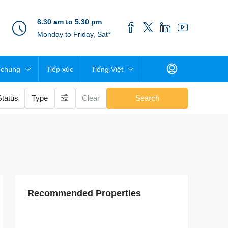
8.30 am to 5.30 pm
Monday to Friday, Sat*
 chúng
Tiếp xúc
Tiếng Việt
Status
Type
Clear
Search
Recommended Properties
$3,000
/Month
$3,500
/