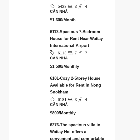
3
4
5428
CĂN NHÀ
$1,600/Month
6113-Spacious 7-Bedroom
House for Rent Near Wattay
International Airport
7
7
6113
CĂN NHÀ
$1,500/Monthly
6181-Cozy 2-Storey House
Available for Rent in Nong
Snokham
3
4
6181
CĂN NHÀ
$800/Monthly
6276-The spacious villa in
Wattay Noi offers a
convenient and comfortable