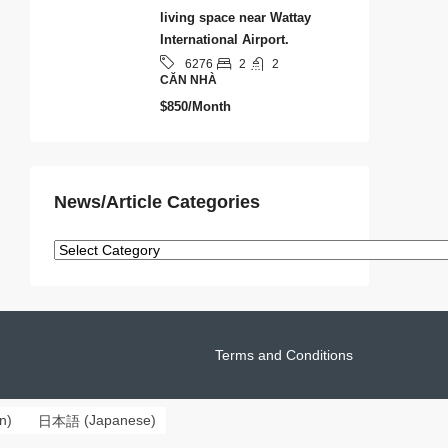
living space near Wattay
International Airport.
2
2
6276
CĂN NHÀ
$850/Month
News/Article Categories
Terms and Conditions
n
)
日本語
(
Japanese
)