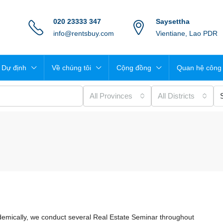
020 23333 347
Saysettha
info@rentsbuy.com
Vientiane, Lao PDR
Dự định
Về chúng tôi
Cộng đồng
Quan hệ công
All Provinces
All Districts
$1,500
/Month
demically, we conduct several Real Estate Seminar throughout