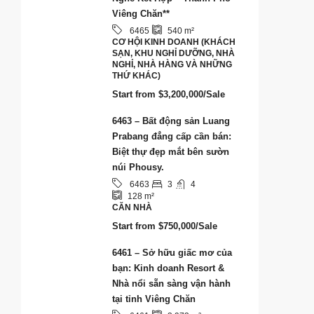
Viêng Chăn**
6465
540
m²
CƠ HỘI KINH DOANH (KHÁCH
SẠN, KHU NGHỈ DƯỠNG, NHÀ
NGHỈ, NHÀ HÀNG VÀ NHỮNG
THỨ KHÁC)
Start from
$3,200,000/Sale
6463 – Bất động sản Luang
Prabang đẳng cấp cần bán:
Biệt thự đẹp mắt bên sườn
núi Phousy.
3
4
6463
128
m²
CĂN NHÀ
Start from
$750,000/Sale
6461 – Sở hữu giấc mơ của
bạn: Kinh doanh Resort &
Nhà nổi sẵn sàng vận hành
tại tỉnh Viêng Chăn