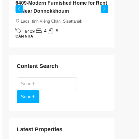
6409-Modern Furnished Home for Rent
6408-Lu
ly
in Near Donnokkhoum
Kasemra
Bedroo
Laos, tỉnh Viêng Chăn, Sisattanak
Laos, t
4
5
6409
CĂN NHÀ
640
CĂN NHÀ
Content Search
Search
Latest Properties