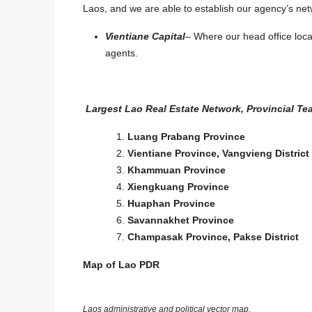
Laos, and we are able to establish our agency’s netw
Vientiane Capital
– Where our head office loc
agents.
Largest Lao Real Estate Network, Provincial Tea
$295,000
Luang Prabang Province
$2,300
/Month
Vientiane Province, Vangvieng District
Khammuan Province
6401-Spacious 4-Bedro
Xiengkuang Province
Rent or Sale in Prime V
Huaphan Province
Location
Savannakhet Province
Champasak Province, Pakse District
Laos, tỉnh Viêng Chăn, Had
4
4
Map of Lao PDR
6401
5
Laos administrative and political vector map.