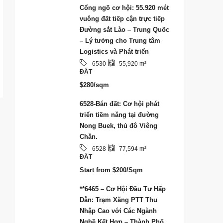
Cổng ngõ cơ hội: 55.920 mét
vuông đất tiếp cận trực tiếp
Đường sắt Lào – Trung Quốc
– Lý tưởng cho Trung tâm
Logistics và Phát triển
6530
55,920
m²
ĐẤT
$280/sqm
6528-Bán đất: Cơ hội phát
triển tiềm năng tại đường
Nong Buek, thủ đô Viêng
Chăn.
6528
77,594
m²
ĐẤT
Start from
$200/Sqm
**6465 – Cơ Hội Đầu Tư Hấp
Dẫn: Trạm Xăng PTT Thu
Nhập Cao với Các Ngành
Nghề Kết Hợp – Thành Phố