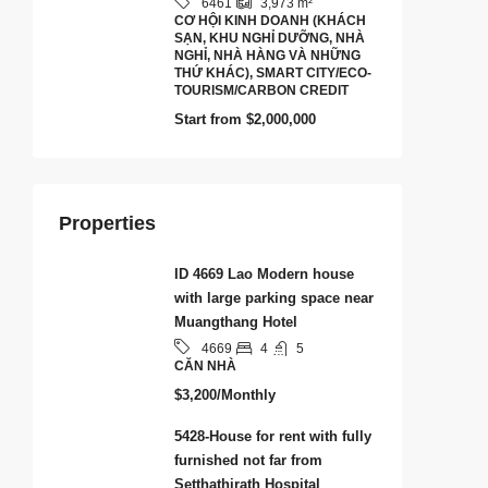
6461
3,973
m²
CƠ HỘI KINH DOANH (KHÁCH
SẠN, KHU NGHỈ DƯỠNG, NHÀ
NGHỈ, NHÀ HÀNG VÀ NHỮNG
THỨ KHÁC), SMART CITY/ECO-
TOURISM/CARBON CREDIT
Start from
$2,000,000
Properties
ID 4669 Lao Modern house
with large parking space near
Muangthang Hotel
4
5
4669
CĂN NHÀ
$3,200/Monthly
5428-House for rent with fully
furnished not far from
Setthathirath Hospital