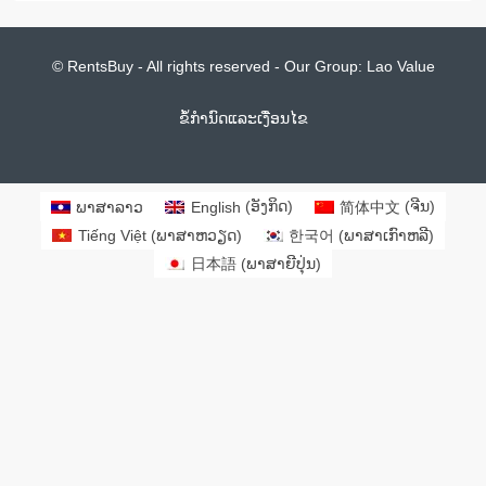
© RentsBuy - All rights reserved - Our Group:
Lao Value
ຂໍ້ກຳນົດແລະເງື່ອນໄຂ
ພາສາລາວ
English
(
​ອັງ​ກິດ
)
简体中文
(
ຈີນ
)
Tiếng Việt
(
ພາສາຫວຽດ
)
한국어
(
ພາສາເກົາຫລີ
)
日本語
(
ພາສາຍີປຸ່ນ
)