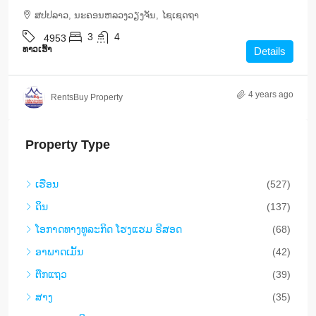
ສ​ປ​ປ​ລາວ, ນະຄອນຫລວງວຽງຈັນ, ໄຊເຊດຖາ
3
4
4953
ທາວ​ເຮົ້າ
Details
4 years ago
RentsBuy Property
Property Type
ເຮືອນ
(527)
ດິນ
(137)
​ໂອ​ກາດ​ທາງ​ທ​ູ​ລະ​ກິດ ໂຮງ​ແຮມ ຣີ​ສອດ
(68)
ອາ​ພາ​ດ​ເມັ້ນ
(42)
ຕືກ​ແຖວ
(39)
ສາງ
(35)