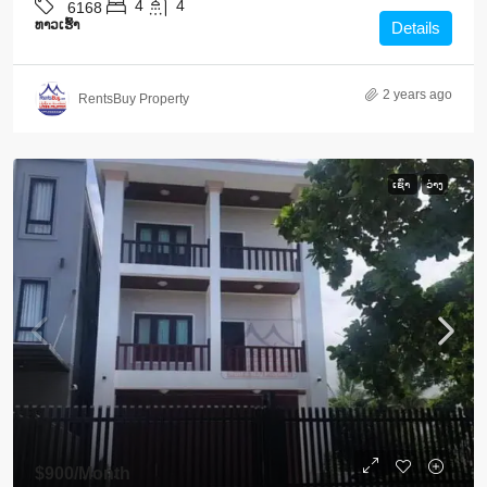
4
4
6168
ທາວ​ເຮົ້າ
Details
2 years ago
RentsBuy Property
ເຊົ່າ
ວ່າງ
$900
/Month