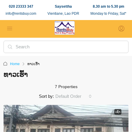
020 23333 347
Saysettha
8.30 am to 5.30 pm
info@rentsbuy.com
Vientiane, Lao PDR
Monday to Friday, Sat*
Home
ທາວ​ເຮົ້າ
ທາວ​ເຮົ້າ
7 Properties
Sort by:
Default Order
ເຊົ່າ