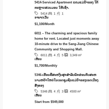
5414-Serviced Apartment ແຄມແມ່ນ້ຳຂອງ ໃກ້
ຕະຫຼາດສວນມອນ ໃຫ້ເຊົ່າ.
1
1
5414
ອາ​ພາ​ດ​ເມັ້ນ
$1,100/Month
6011 – The charming and spacious family
home for rent. Located just moments away
10-minute drive to the Sang-Jiang Chinese
Community and Shopping Mall.
4
5
6011
3,349
m²
ເຮືອນ
$1,700/Monthly
5346-ເຮືອນທີ່ສະຫງົບສຸກສຳລັບພັກຜ່ອນກັບສະຫ
ນາມຫຍ້າໃຫຍ່ໃນເຂດຊຸມຊົນແມ່ນໍ້າຂອງເຂດເມືອງ
ສັງທອງ
4
3
5346
4500
m²
ເຮືອນ
Start from
$549,000