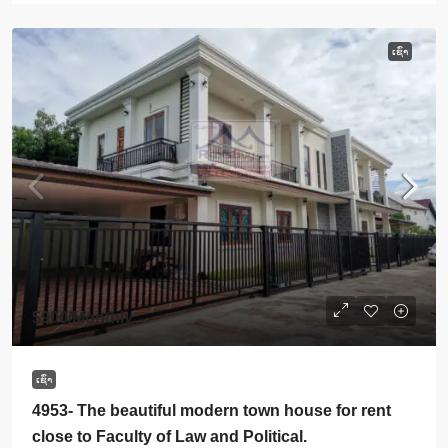
ເຊົ່າ
$900
/Monthly
ເຊົ່າ
4953- The beautiful modern town house for rent
close to Faculty of Law and Political.