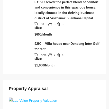
6313-Discover the perfect blend of comfort
and convenience in this spacious house,
ideally situated in the thriving business
district of Sisattanak, Vientiane Capital.
3
3
6313
ເຮືອນ
$600/Month
5290 – Villa house near Dondeng Inter Golf
for rent
7
6
5290
ເຮືອນ
$1,000/Month
Property Appraisal