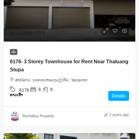
$2,600
/Monthly
ເຊົ່າ
6176- 3 Storey Townhouse for Rent Near Thaluang
Stupa
ສ​ປ​ປ​ລາວ, ນະຄອນຫລວງວຽງຈັນ, ໄຊເຊດຖາ
6
8
6176
ທາວ​ເຮົ້າ
Details
2 years ago
RentsBuy Property