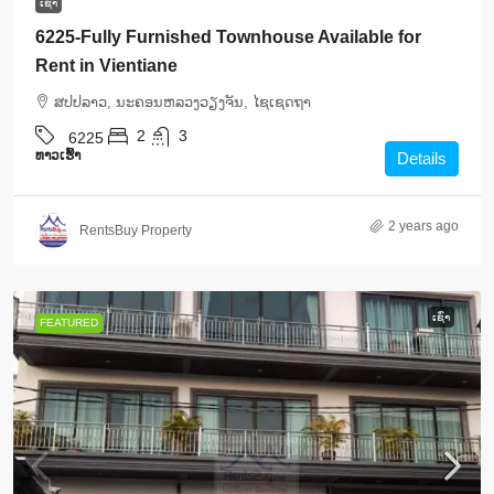
ເຊົ່າ
6225-Fully Furnished Townhouse Available for
Rent in Vientiane
ສ​ປ​ປ​ລາວ, ນະຄອນຫລວງວຽງຈັນ, ໄຊເຊດຖາ
2
3
6225
ທາວ​ເຮົ້າ
Details
2 years ago
RentsBuy Property
ເຊົ່າ
FEATURED