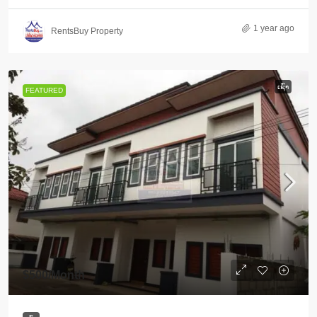
1 year ago
RentsBuy Property
ເຊົ່າ
FEATURED
$500
/Month