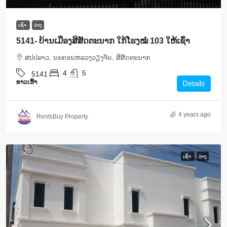
ເຊົ່າ
ວ່າງ
5141- ບ້ານເມືອງສີສັດຕະນາກ ໃກ້ໂຮງໝໍ 103 ໃຫ້ເຊົ່າ
ສ​ປ​ປ​ລາວ, ນະຄອນຫລວງວຽງຈັນ, ສີສັດຕະນາກ
4
5
5141
ທາວ​ເຮົ້າ
Details
4 years ago
RentsBuy Property
ເຊົ່າ
ວ່າງ