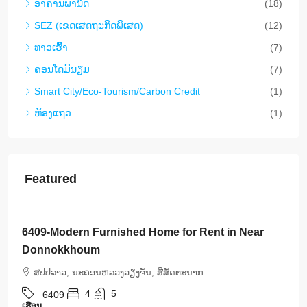
ອາ​ຄານ​ພາ​ນິດ
(18)
SEZ (ເຂດເສດຖະກິດພິເສດ)
(12)
ທາວ​ເຮົ້າ
(7)
ຄອນ​ໂດ​ມິ​ນຽມ
(7)
Smart City/Eco-Tourism/Carbon Credit
(1)
ຫ້ອງແຖວ
(1)
Featured
$3,000
/Month
6409-Modern Furnished Home for Rent in Near
Donnokkhoum
ສ​ປ​ປ​ລາວ, ນະຄອນຫລວງວຽງຈັນ, ສີສັດຕະນາກ
4
5
6409
ເຮືອນ