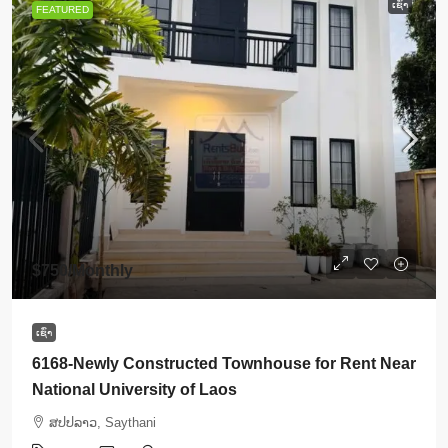
ເຊົ່າ
FEATURED
$750
/Monthly
ເຊົ່າ
6168-Newly Constructed Townhouse for Rent Near
National University of Laos
ສ​ປ​ປ​ລາວ, Saythani