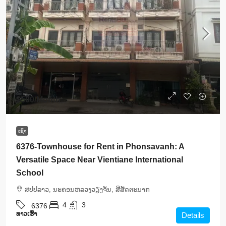
$500
/Month
ເຊົ່າ
6376-Townhouse for Rent in Phonsavanh: A
Versatile Space Near Vientiane International
School
ສ​ປ​ປ​ລາວ, ນະຄອນຫລວງວຽງຈັນ, ສີສັດຕະນາກ
4
3
6376
ທາວ​ເຮົ້າ
Details