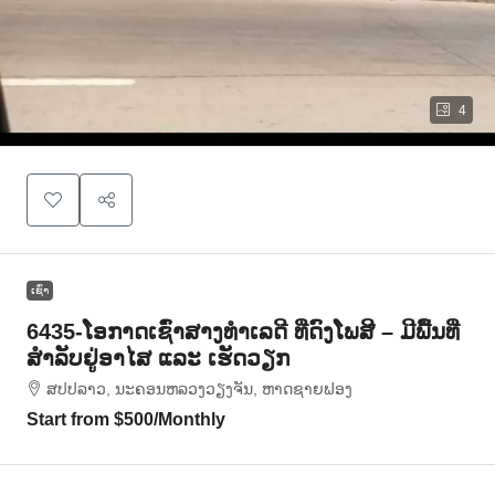
4
ເຊົ່າ
6435-ໂອກາດເຊົ່າສາງທຳເລດີ ທີ່ດົງໂພສີ – ມີພື້ນທີ່
ສຳລັບຢູ່ອາໄສ ແລະ ເຮັດວຽກ
ສ​ປ​ປ​ລາວ, ນະຄອນຫລວງວຽງຈັນ, ຫາດ​ຊາຍຟອງ
Start from
$500
/Monthly