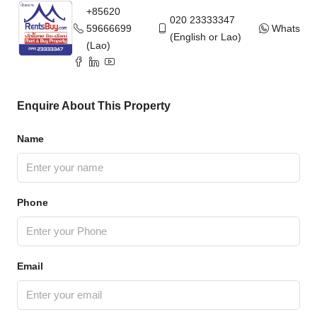
+85620
020 23333347
59666699
WhatsAp
(English or Lao)
(Lao)
Enquire About This Property
Name
Phone
Email