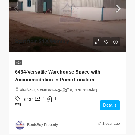
Start from
$400
/Monthly
ເຊົ່າ
6434-Versatile Warehouse Space with
Accommodation in Prime Location
ສ​ປ​ປ​ລາວ, ນະຄອນຫລວງວຽງຈັນ, ຫາດ​ຊາຍຟອງ
1
1
6434
ສາງ
Details
1 year ago
RentsBuy Property