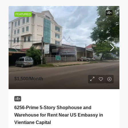
ເຊົ່າ
FEATURED
$1,500
/Month
ເຊົ່າ
6256-Prime 5-Story Shophouse and
Warehouse for Rent Near US Embassy in
Vientiane Capital