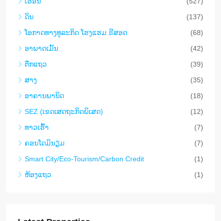
ເຮືອນ
(527)
ດິນ
(137)
​ໂອ​ກາດ​ທາງ​ທ​ູ​ລະ​ກິດ ໂຮງ​ແຮມ ຣີ​ສອດ
(68)
ອາ​ພາ​ດ​ເມັ້ນ
(42)
ຕືກ​ແຖວ
(39)
ສາງ
(35)
ອາ​ຄານ​ພາ​ນິດ
(18)
SEZ (ເຂດເສດຖະກິດພິເສດ)
(12)
ທາວ​ເຮົ້າ
(7)
ຄອນ​ໂດ​ມິ​ນຽມ
(7)
Smart City/Eco-Tourism/Carbon Credit
(1)
ຫ້ອງແຖວ
(1)