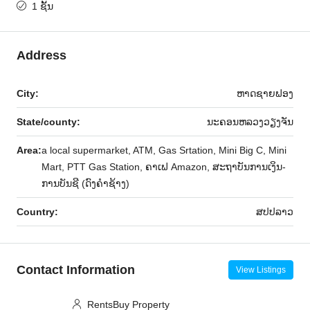
1 ຊັ້ນ
Address
City:
ຫາດ​ຊາຍຟອງ
State/county:
ນະຄອນຫລວງວຽງຈັນ
Area:
a local supermarket, ATM, Gas Srtation, Mini Big C, Mini
Mart, PTT Gas Station, ຄາເຟ Amazon, ສະຖາບັນການເງິນ-
ການບັນຊີ (ດົງຄຳຊ້າງ)
Country:
ສ​ປ​ປ​ລາວ
Contact Information
View Listings
RentsBuy Property