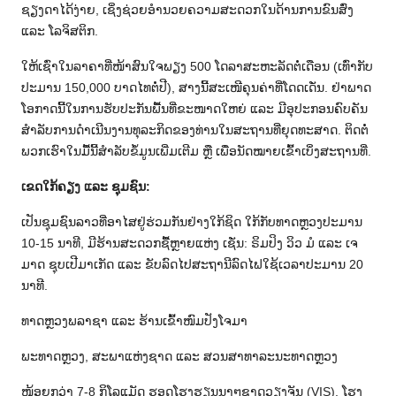
ຊຽງດາໄດ້ງ່າຍ, ເຊິ່ງຊ່ວຍອຳນວຍຄວາມສະດວກໃນດ້ານການຂົນສົ່ງ
ແລະ ໂລຈິສຕິກ.
ໃຫ້ເຊົ່າໃນລາຄາທີ່ໜ້າສົນໃຈພຽງ 500 ໂດລາສະຫະລັດຕໍ່ເດືອນ (ເທົ່າກັບ
ປະມານ 150,000 ບາດໄທຕໍ່ປີ), ສາງນີ້ສະເໜີຄຸນຄ່າທີ່ໂດດເດັ່ນ. ຢ່າພາດ
ໂອກາດນີ້ໃນການຮັບປະກັນພື້ນທີ່ຂະໜາດໃຫຍ່ ແລະ ມີອຸປະກອນຄົບຄັນ
ສຳລັບການດຳເນີນງານທຸລະກິດຂອງທ່ານໃນສະຖານທີ່ຍຸດທະສາດ. ຕິດຕໍ່
ພວກເຮົາໃນມື້ນີ້ສຳລັບຂໍ້ມູນເພີ່ມເຕີມ ຫຼື ເພື່ອນັດໝາຍເຂົ້າເບິ່ງສະຖານທີ່.
ເຂດໃກ້ຄຽງ ແລະ ຊຸມຊົນ:
ເປັນຊຸມຊົນລາວທີ່ອາໄສຢູ່ຮ່ວມກັນຢ່າງໃກ້ຊິດ ໃກ້ກັບທາດຫຼວງປະມານ
10-15 ນາທີ, ມີຮ້ານສະດວກຊື້ຫຼາຍແຫ່ງ ເຊັ່ນ: ຣິມປິງ ວິວ ມໍ ແລະ ເຈ
ມາດ ຊຸບເປີມາເກັດ ແລະ ຂັບລົດໄປສະຖານີລົດໄຟໃຊ້ເວລາປະມານ 20
ນາທີ.
ທາດຫຼວງພລາຊາ ແລະ ຮ້ານເຂົ້າໜົມປັງໂຈມາ
ພະທາດຫຼວງ, ສະພາແຫ່ງຊາດ ແລະ ສວນສາທາລະນະທາດຫຼວງ
ໜ້ອຍກວ່າ 7-8 ກິໂລແມັດ ຮອດໂຮງຮຽນນາໆຊາດວຽງຈັນ (VIS), ໂຮງ