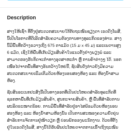
Description
ສາງໃຫ້ເຊົ່າ ທີ່ຕັ້ງຢູ່ສະດວກສະບາຍໃກ້ກັບຖະໜົນຊຽງດາ ເຂດດົງໂພສີ,
ນີ້ເປັນໂອກາດທີ່ດີເລີດສຳລັບຄວາມຕ້ອງການທາງທຸລະກິດຂອງທ່ານ. ສາງ
ນີ້ມີພື້ນທີ່ກວ້າງຂວາງເຖິງ 675 ຕາແມັດ (15 ມ x 45 ມ) ແລະເພດານສູງ
6 ແມັດ, ເຊິ່ງໃຫ້ພື້ນທີ່ເກັບມ້ຽນສິນຄ້າໃນແນວຕັ້ງຢ່າງພຽງພໍ ແລະ
ສາມາດຮອງຮັບກິດຈະກຳທາງອຸດສາຫະກຳ ຫຼື ການຄ້າຕ່າງໆ ໄດ້. ນອກ
ເໜືອໄປຈາກພື້ນທີ່ສາງອັນກວ້າງໃຫຍ່ນີ້, ຊັບສິນດັ່ງກ່າວຍັງມີຄວາມ
ສະດວກສະບາຍເພີ່ມເຕີມດ້ວຍຫ້ອງນອນສອງຫ້ອງ ແລະ ຫ້ອງນ້ຳສາມ
ຫ້ອງ.
ຊັບສິນອະເນກປະສົງນີ້ເປັນທາງອອກທີ່ເປັນປະໂຫຍດສຳລັບທຸລະກິດທີ່
ຊອກຫາພື້ນທີ່ເກັບມ້ຽນສິນຄ້າ, ສູນກະຈາຍສິນຄ້າ, ຫຼື ພື້ນທີ່ສຳລັບການ
ຜະລິດຂະໜາດນ້ອຍ. ການມີພື້ນທີ່ສຳລັບຢູ່ອາໄສພ້ອມດ້ວຍຫ້ອງນອນ
ສອງຫ້ອງ ແລະ ຫ້ອງນ້ຳສາມຫ້ອງນັ້ນ ເປັນການສະໜອງຄວາມຍືດຍຸ່ນ
ສຳລັບການຈັດການຢູ່ໜ້າວຽກ ຫຼື ບ່ອນພັກຂອງພະນັກງານ. ດ້ວຍທີ່ຕັ້ງ
ຢູ່ໃນເຂດດົງໂພສີ, ສາງນີ້ໄດ້ຮັບຜົນປະໂຫຍດຈາກການເຂົ້າເຖິງຖະໜົນ