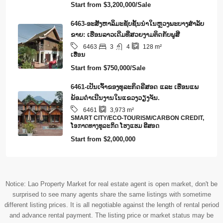
Start from
$3,200,000/Sale
6463-ອະສັງຫາລິມະຊັບຊັ້ນນໍາໃນຫຼວງພະບາງສຳລັບ
ຂາຍ: ເຮືອນລາວເດີມທີ່ສວຍງາມຕິດກັບພູສີ
3
4
6463
128
m²
ເຮືອນ
Start from
$750,000/Sale
6461-ເປັນເຈົ້າຂອງທຸລະກິດຣີສອດ ແລະ ເຮືອນແພ
ພ້ອມດໍາເນີນງານໃນແຂວງວຽງຈັນ.
6461
3,973
m²
SMART CITY/ECO-TOURISM/CARBON CREDIT,
​ໂອ​ກາດ​ທາງ​ທ​ູ​ລະ​ກິດ ໂຮງ​ແຮມ ຣີ​ສອດ
Start from
$2,000,000
Notice: Lao Property Market for real estate agent is open market, don't be
surprised to see many agents share the same listings with sometime
different listing prices. It is all negotiable against the length of rental period
and advance rental payment. The listing price or market status may be