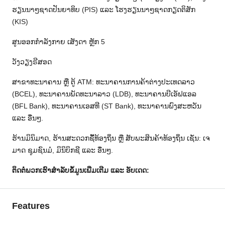
ຮຽນນາໆຊາດປັນຍາທິບ (PIS) ແລະ ໂຮງຮຽນນາໆຊາດກຽດຕິສັກ
(KIS)
ສູນອອກກຳລັງກາຍ ເສັງດາ ຫຼັກ 5
ວັງວຽງຣີສອດ
ສາຂາທະນາຄານ ຫຼື ຕູ້ ATM: ທະນາຄານການຄ້າຕ່າງປະເທດລາວ
(BCEL), ທະນາຄານພັດທະນາລາວ (LDB), ທະນາຄານບີເອັຟແອລ
(BFL Bank), ທະນາຄານເອສທີ (ST Bank), ທະນາຄານພົງສະຫວັນ
ແລະ ອື່ນໆ.
ຮ້ານມິນິມາດ, ຮ້ານສະດວກຊື້ທ້ອງຖິ່ນ ຫຼື ສັບພະສິນຄ້າທ້ອງຖິ່ນ ເຊັ່ນ: ເຈ
ມາດ ຊຸມຊົນມໍ, ມິນິບິກຊີ ແລະ ອື່ນໆ.
ຕິດຕໍ່ພວກເຮົາສຳລັບຂໍ້ມູນເພີ່ມເຕີມ ແລະ ອັບເດດ:
Features