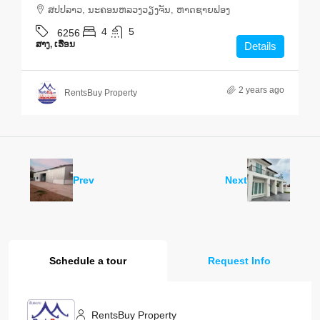
ສ​ປ​ປ​ລາວ, ນະຄອນຫລວງວຽງຈັນ, ຫາດ​ຊາຍຟອງ
4
5
6256
ສາງ, ເຮືອນ
Details
2 years ago
RentsBuy Property
Prev
Next
Schedule a tour
Request Info
RentsBuy Property