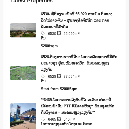
Latest Properties
6530- ທີ່ດິນງາມເນຶ້ອທີ່ 55,920 ຕາແມັດ ຕິດທາງ
ລົດໄຟລາວ-ຈີນ – ສູນກາງໂລຈິສຕິກ ແລະ ການ
ພັດທະນາທີ່ສໍາຄັນ
6530
55,920
m²
ດິນ
$280/sqm
6528-ຕ້ອງການຂາຍທີ່ດິນ: ໂອກາດພັດທະນາທີ່ມີສັກ
ຍະພາບສູງ ຢູ່ຖະໜົນໜອງບຶກ, ທີ່ນະຄອນຫຼວງ
ວຽງຈັນ
6528
77,594
m²
ດິນ
Start from
$200/Sqm
**6465-ໂອກາດການລົງທຶນທີ່ໂດດເດັ່ນ: ສະຖານີ
ບໍລິການນໍ້າມັນ PTT ທີ່ມີລາຍຮັບສູງ ພ້ອມທຸລະກິດ
ຄົບວົງຈອນ – ນະຄອນຫຼວງວຽງຈັນ**
6465
540
m²
​ໂອ​ກາດ​ທາງ​ທ​ູ​ລະ​ກິດ ໂຮງ​ແຮມ ຣີ​ສອດ