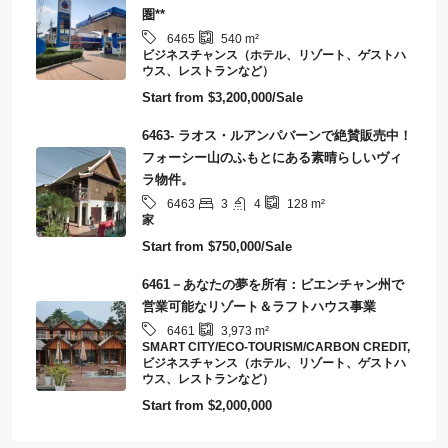
圏**
6465
540
m²
ビジネスチャンス（ホテル、リゾート、ゲストハ
ウス、レストランなど）
Start from
$3,200,000/Sale
6463- ラオス・ルアンパバーンで絶賛販売中！
フォーシー山のふもとにある素晴らしいヴィ
ラ物件。
3
4
6463
128
m²
家
Start from
$750,000/Sale
6461－あなたの夢を所有：ビエンチャン州で
営業可能なリゾート＆ラフトハウス事業
6461
3,973
m²
SMART CITY/ECO-TOURISM/CARBON CREDIT,
ビジネスチャンス（ホテル、リゾート、ゲストハ
ウス、レストランなど）
Start from
$2,000,000