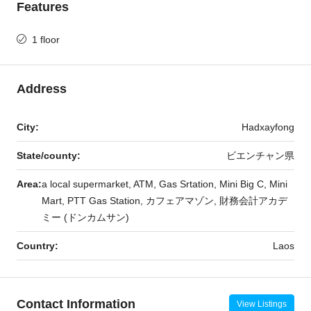
Features
1 floor
Address
City:
Hadxayfong
State/county:
ビエンチャン県
Area:
a local supermarket, ATM, Gas Srtation, Mini Big C, Mini
Mart, PTT Gas Station, カフェアマゾン, 財務会計アカデ
ミー (ドンカムサン)
Country:
Laos
Contact Information
View Listings