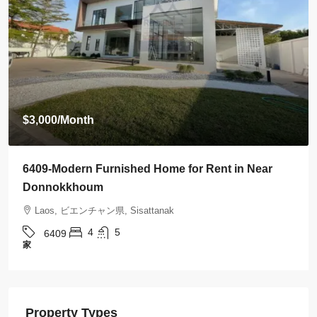
$3,000
/Month
6409-Modern Furnished Home for Rent in Near
Donnokkhoum
Laos, ビエンチャン県, Sisattanak
4
5
6409
家
Property Types