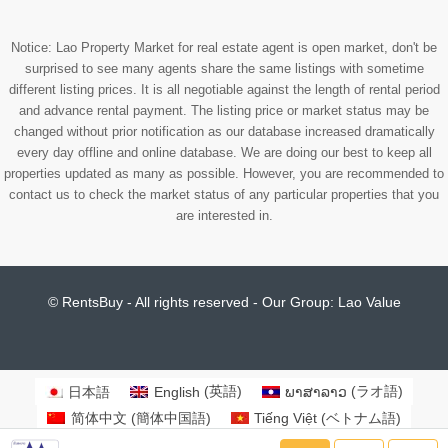
Notice: Lao Property Market for real estate agent is open market, don't be
surprised to see many agents share the same listings with sometime
different listing prices. It is all negotiable against the length of rental period
and advance rental payment. The listing price or market status may be
changed without prior notification as our database increased dramatically
every day offline and online database. We are doing our best to keep all
properties updated as many as possible. However, you are recommended to
contact us to check the market status of any particular properties that you
are interested in.
© RentsBuy - All rights reserved - Our Group:
Lao Value
日本語
English
(
英語
)
ພາສາລາວ
(
ラオ語
)
简体中文
(
簡体中国語
)
Tiếng Việt
(
ベトナム語
)
한국어
(
韓国語
)