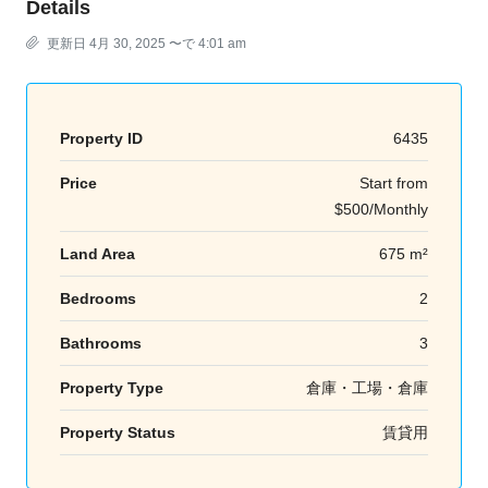
Details
更新日 4月 30, 2025 〜で 4:01 am
Property ID
6435
Price
Start from
$500/Monthly
Land Area
675 m²
Bedrooms
2
Bathrooms
3
Property Type
倉庫・工場・倉庫
Property Status
賃貸用