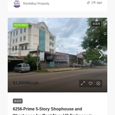
1年 ago
RentsBuy Property
賃貸用
FEATURED
$1,500
/Month
賃貸用
6256-Prime 5-Story Shophouse and