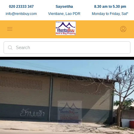
020 23333 347
Saysettha
8.30 am to 5.30 pm
info@rentsbuy.com
Vientiane, Lao PDR
Monday to Friday, Sat*