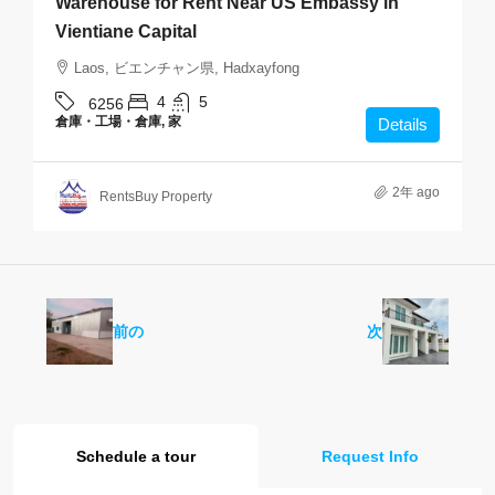
Warehouse for Rent Near US Embassy in
Vientiane Capital
Laos, ビエンチャン県, Hadxayfong
4
5
6256
倉庫・工場・倉庫, 家
Details
2年 ago
RentsBuy Property
前の
次
Schedule a tour
Request Info