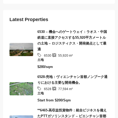
Latest Properties
6530 – 機会へのゲートウェイ：ラオス・中国
鉄道に直接アクセスする55,920平方メートル
の土地 – ロジスティクス・開発拠点として最
適
6530
55,920
m²
土地
$280/sqm
6528-売地：ヴィエンチャン首都ノンブーク通
りにおける主要な開発機会。
6528
77,594
m²
土地
Start from
$200/Sqm
**6465-高収益投資物件：統合ビジネスを備え
たPTTガソリンスタンド – ビエンチャン首都