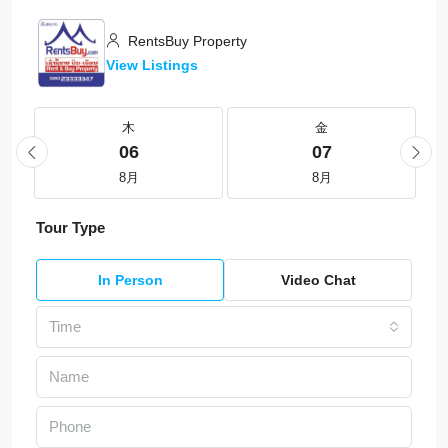
RentsBuy Property
View Listings
木
金
06
07
8月
8月
Tour Type
In Person
Video Chat
Time