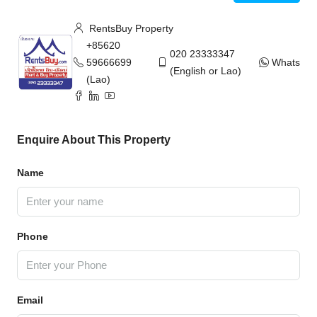
RentsBuy Property
+85620
020 23333347
59666699
WhatsAp
(English or Lao)
(Lao)
Enquire About This Property
Name
Phone
Email