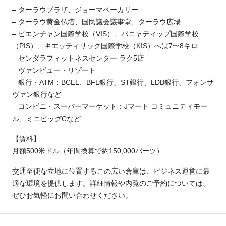
– ターラウプラザ、ジョーマベーカリー
– ターラウ黄金仏塔、国民議会議事堂、ターラウ広場
– ビエンチャン国際学校（VIS）、パニャティップ国際学校
（PIS）、キエッティサック国際学校（KIS）へは7〜8キロ
– センダラフィットネスセンター ラク5店
– ヴァンビュー・リゾート
– 銀行・ATM：BCEL、BFL銀行、ST銀行、LDB銀行、フォンサ
ヴァン銀行など
– コンビニ・スーパーマーケット：Jマート コミュニティモー
ル、ミニビッグCなど
【賃料】
月額500米ドル（年間換算で約150,000バーツ）
交通至便な立地に位置するこの広い倉庫は、ビジネス運営に最
適な環境を提供します。詳細情報や内覧のご予約については、
ぜひお気軽にお問い合わせください。