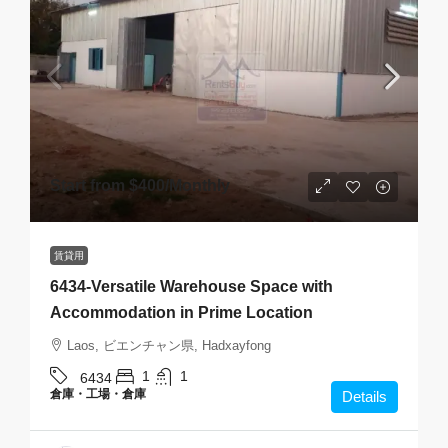
Start from
$400
/Monthly
賃貸用
6434-Versatile Warehouse Space with
Accommodation in Prime Location
Laos, ビエンチャン県, Hadxayfong
1
1
6434
倉庫・工場・倉庫
Details