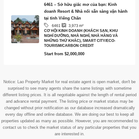
6461 – Sở hữu giấc mơ của bạn: Kinh
doanh Resort & Nhà nổi sẵn sàng vận hành
tại tỉnh Viêng Chăn
6461
3,973
m²
CƠ HỘI KINH DOANH (KHÁCH SẠN, KHU
NGHỈ DƯỠNG, NHÀ NGHỈ, NHÀ HÀNG VÀ
NHỮNG THỨ KHÁC), SMART CITY/ECO-
TOURISM/CARBON CREDIT
Start from
$2,000,000
Notice: Lao Property Market for real estate agent is open market, don't be
surprised to see many agents share the same listings with sometime
different listing prices. It is all negotiable against the length of rental period
and advance rental payment. The listing price or market status may be
changed without prior notification as our database increased dramatically
every day offline and online database. We are doing our best to keep all
properties updated as many as possible. However, you are recommended to
contact us to check the market status of any particular properties that you
are interested in.