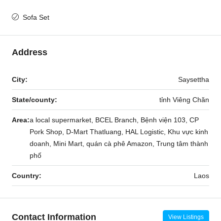
Sofa Set
Address
City:
Saysettha
State/county:
tỉnh Viêng Chăn
Area:
a local supermarket, BCEL Branch, Bệnh viện 103, CP
Pork Shop, D-Mart Thatluang, HAL Logistic, Khu vực kinh
doanh, Mini Mart, quán cà phê Amazon, Trung tâm thành
phố
Country:
Laos
Contact Information
View Listings