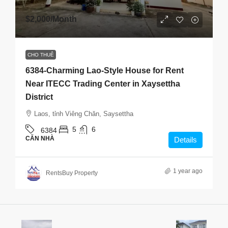
$2,000
/Month
CHO THUÊ
6384-Charming Lao-Style House for Rent
Near ITECC Trading Center in Xaysettha
District
Laos, tỉnh Viêng Chăn, Saysettha
5
6
6384
CĂN NHÀ
Details
1 year ago
RentsBuy Property