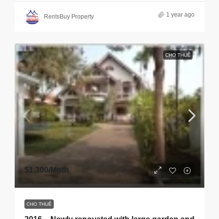
1 year ago
RentsBuy Property
CHO THUÊ
$1,300
/Moth
CHO THUÊ