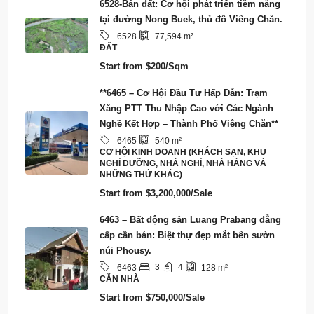
6528-Bán đất: Cơ hội phát triển tiềm năng
tại đường Nong Buek, thủ đô Viêng Chăn.
6528
77,594
m²
ĐẤT
Start from
$200/Sqm
**6465 – Cơ Hội Đầu Tư Hấp Dẫn: Trạm
Xăng PTT Thu Nhập Cao với Các Ngành
Nghề Kết Hợp – Thành Phố Viêng Chăn**
6465
540
m²
CƠ HỘI KINH DOANH (KHÁCH SẠN, KHU
NGHỈ DƯỠNG, NHÀ NGHỈ, NHÀ HÀNG VÀ
NHỮNG THỨ KHÁC)
Start from
$3,200,000/Sale
6463 – Bất động sản Luang Prabang đẳng
cấp cần bán: Biệt thự đẹp mắt bên sườn
núi Phousy.
3
4
6463
128
m²
CĂN NHÀ
Start from
$750,000/Sale