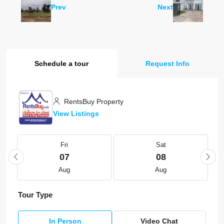
Prev
Next
Schedule a tour
Request Info
RentsBuy Property
View Listings
Fri
Sat
07
08
Aug
Aug
Tour Type
In Person
Video Chat