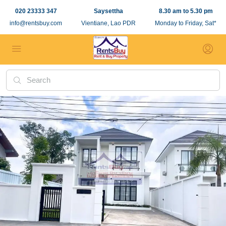
020 23333 347
Saysettha
8.30 am to 5.30 pm
info@rentsbuy.com
Vientiane, Lao PDR
Monday to Friday, Sat*