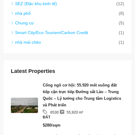
SEZ (Đặc khu kinh tế)
(12)
nhà phố
(8)
Chung cư
(5)
Smart City/Eco-Tourism/Carbon Credit
(1)
nhà mái chèo
(1)
Latest Properties
Cổng ngõ cơ hội: 55.920 mét vuông đất
tiếp cận trực tiếp Đường sắt Lào – Trung
Quốc – Lý tưởng cho Trung tâm Logistics
và Phát triển
6530
55,920
m²
ĐẤT
$280/sqm