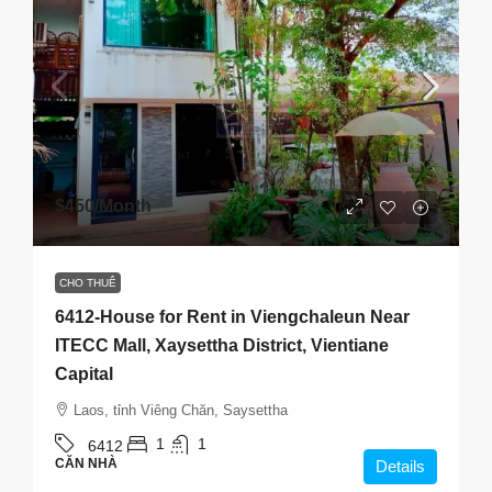
$450
/Month
CHO THUÊ
6412-House for Rent in Viengchaleun Near
ITECC Mall, Xaysettha District, Vientiane
Capital
Laos, tỉnh Viêng Chăn, Saysettha
1
1
6412
CĂN NHÀ
Details