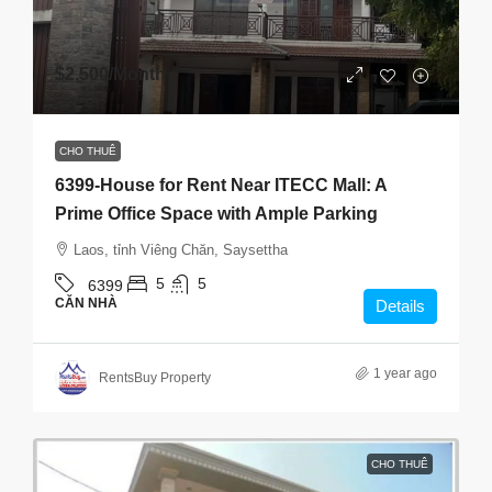
$2,500
/Month
CHO THUÊ
6399-House for Rent Near ITECC Mall: A
Prime Office Space with Ample Parking
Laos, tỉnh Viêng Chăn, Saysettha
5
5
6399
CĂN NHÀ
Details
1 year ago
RentsBuy Property
CHO THUÊ