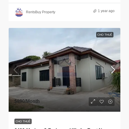
1 year ago
RentsBuy Property
CHO THUÊ
$890
/Month
CHO THUÊ