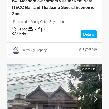
6400-Modern 2-Bedroom Villa for Rent Near
ITECC Mall and Thatluang Special Economic
Zone
Laos, tỉnh Viêng Chăn, Saysettha
2
2
6400
CĂN NHÀ
Details
1 year ago
RentsBuy Property
CHO THUÊ