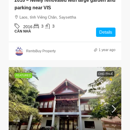
2016 – Newly renovated with large garden and
parking near VIS
Laos, tỉnh Viêng Chăn, Saysettha
3
3
2016
CĂN NHÀ
Details
1 year ago
RentsBuy Property
CHO THUÊ
FEATURED