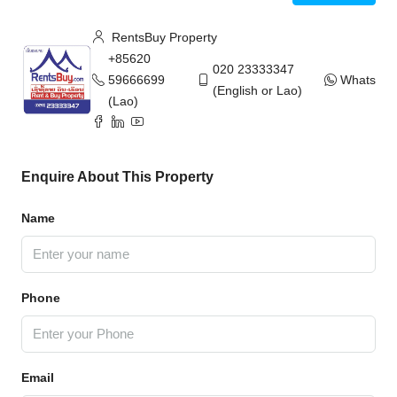
RentsBuy Property
+85620
020 23333347
59666699
WhatsAp
(English or Lao)
(Lao)
Enquire About This Property
Name
Phone
Email