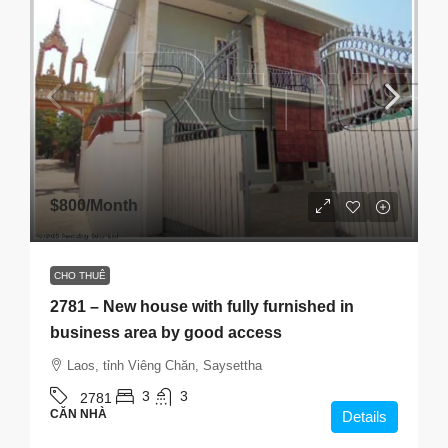
$800
/Month
CHO THUÊ
2781 – New house with fully furnished in
business area by good access
Laos, tỉnh Viêng Chăn, Saysettha
3
3
2781
CĂN NHÀ
Details