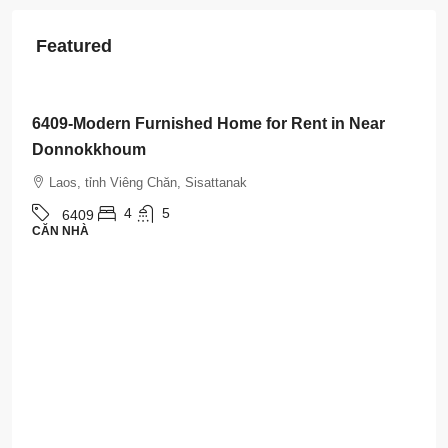
Featured
$3,500
/Month
6408-Luxurious Roman-Style Villa Near Kasemrad
International Hospital | 5 Bedrooms, Pool & Mor
Laos, tỉnh Viêng Chăn, Sisattanak
5
5
6408
CĂN NHÀ
Property Types
Căn nhà
(492)
Đất
(115)
Cơ hội kinh doanh (Khách sạn, Khu nghỉ dưỡng, Nhà