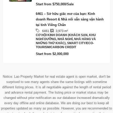
surprised to see many agents share the same listings with sometime
different listing prices. It is all negotiable against the length of rental period
and advance rental payment. The listing price or market status may be
changed without prior notification as our database increased dramatically
every day offline and online database. We are doing our best to keep all
properties updated as many as possible. However, you are recommended to
contact us to check the market status of any particular properties that you
are interested in.
© RentsBuy - All rights reserved - Our Group:
Lao Value
Terms and Conditions
Tiếng Việt
English
ພາສາລາວ
(
Lao
)
简体中文
(
Chinese (Simplified)
)
한국어
(
Korean
)
日本語
(
Japanese
)