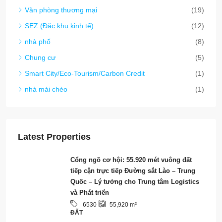
Cổng ngõ cơ hội: 55.920 mét vuông đất
tiếp cận trực tiếp Đường sắt Lào – Trung
Quốc – Lý tưởng cho Trung tâm Logistics
và Phát triển
6530
55,920
m²
ĐẤT
$280/sqm
6528-Bán đất: Cơ hội phát triển tiềm năng
tại đường Nong Buek, thủ đô Viêng Chăn.
6528
77,594
m²
ĐẤT
Start from
$200/Sqm
**6465 – Cơ Hội Đầu Tư Hấp Dẫn: Trạm
Xăng PTT Thu Nhập Cao với Các Ngành
Nghề Kết Hợp – Thành Phố Viêng Chăn**
6465
540
m²
CƠ HỘI KINH DOANH (KHÁCH SẠN, KHU
NGHỈ DƯỠNG, NHÀ NGHỈ, NHÀ HÀNG VÀ
NHỮNG THỨ KHÁC)
Start from
$3,200,000/Sale