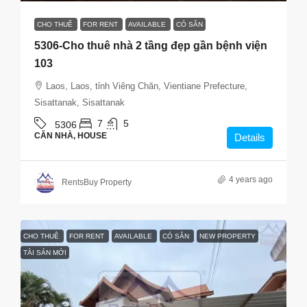
CHO THUÊ
FOR RENT
AVAILABLE
CÓ SẴN
5306-Cho thuê nhà 2 tầng đẹp gần bệnh viện
103
Laos, Laos, tỉnh Viêng Chăn, Vientiane Prefecture,
Sisattanak, Sisattanak
7
5
5306
CĂN NHÀ, HOUSE
Details
4 years ago
RentsBuy Property
CHO THUÊ
FOR RENT
AVAILABLE
CÓ SẴN
NEW PROPERTY
TÀI SẢN MỚI