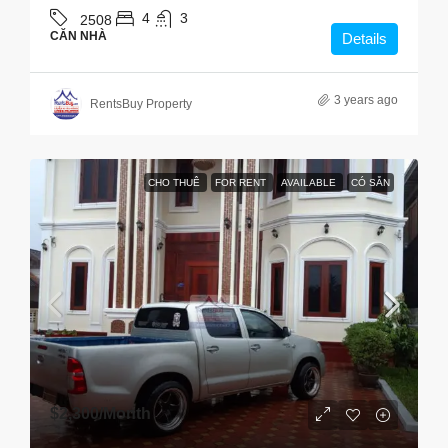
4
3
2508
CĂN NHÀ
Details
3 years ago
RentsBuy Property
CHO THUÊ
FOR RENT
AVAILABLE
CÓ SẴN
$2,300
/Month