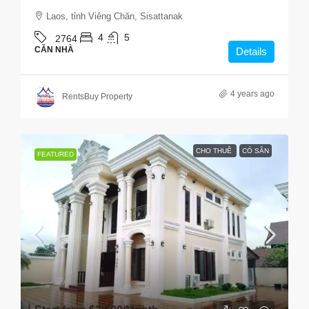
Laos, tỉnh Viêng Chăn, Sisattanak
4
5
2764
CĂN NHÀ
Details
4 years ago
RentsBuy Property
CHO THUÊ
CÓ SẴN
FEATURED