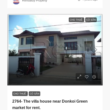
RentsBuy Property
CHO THUÊ
CÓ SẴN
$1,900
/Month
CHO THUÊ
CÓ SẴN
2764- The villa house near Donkoi Green
market for rent.