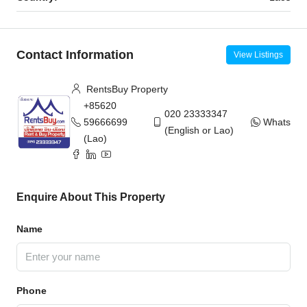
Contact Information
View Listings
RentsBuy Property
+85620
020 23333347
59666699
WhatsAp
(English or Lao)
(Lao)
Enquire About This Property
Name
Phone