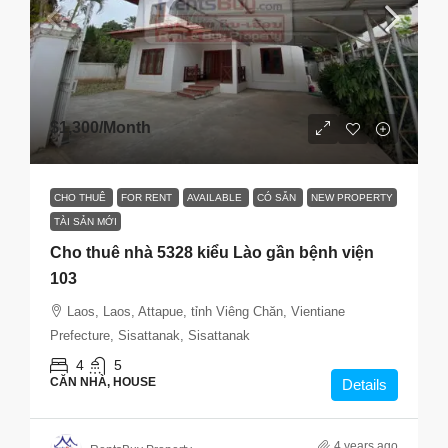
$1,300
/Month
CHO THUÊ
FOR RENT
AVAILABLE
CÓ SẴN
NEW PROPERTY
TÀI SẢN MỚI
Cho thuê nhà 5328 kiểu Lào gần bệnh viện
103
Laos, Laos, Attapue, tỉnh Viêng Chăn, Vientiane
Prefecture, Sisattanak, Sisattanak
4
5
CĂN NHÀ, HOUSE
Details
4 years ago