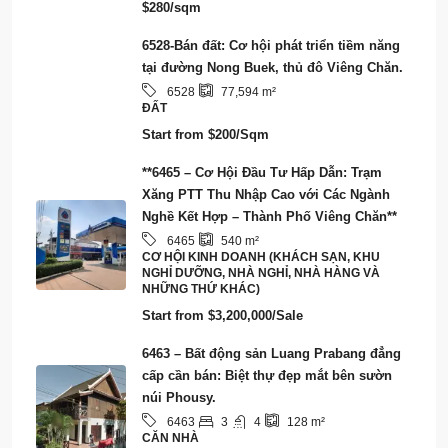
6463 – Bất động sản Luang Prabang đẳng
cấp cần bán: Biệt thự đẹp mắt bên sườn
núi Phousy.
3
4
6463
128
m²
CĂN NHÀ
Start from
$750,000/Sale
6461 – Sở hữu giấc mơ của bạn: Kinh
doanh Resort & Nhà nổi sẵn sàng vận hành
tại tỉnh Viêng Chăn
6461
3,973
m²
CƠ HỘI KINH DOANH (KHÁCH SẠN, KHU
NGHỈ DƯỠNG, NHÀ NGHỈ, NHÀ HÀNG VÀ
NHỮNG THỨ KHÁC), SMART CITY/ECO-
TOURISM/CARBON CREDIT
Start from
$2,000,000
Notice: Lao Property Market for real estate agent is open market, don't be