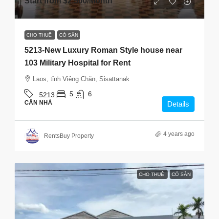
Start from
$2,500
/Month
CHO THUÊ
CÓ SẴN
5213-New Luxury Roman Style house near
103 Military Hospital for Rent
Laos, tỉnh Viêng Chăn, Sisattanak
5
6
5213
CĂN NHÀ
Details
4 years ago
RentsBuy Property
CHO THUÊ
CÓ SẴN