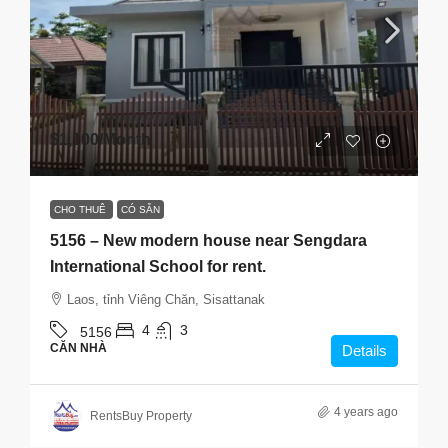
$1,100
/Month
CHO THUÊ
CÓ SẴN
5156 – New modern house near Sengdara
International School for rent.
Laos, tỉnh Viêng Chăn, Sisattanak
4
3
5156
CĂN NHÀ
Details
4 years ago
RentsBuy Property