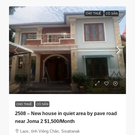
CHO THUÊ
CÓ SẴN
$1,300
/month
CHO THUÊ
CÓ SẴN
2508 – New house in quiet area by pave road
near Joma 2 $1,500/Month
Laos, tỉnh Viêng Chăn, Sisattanak