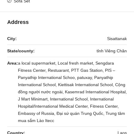
Sofa Set
Address
City:
Sisattanak
State/county:
tỉnh Viêng Chăn
Area:
a local supermarket, Local fresh market, Sengdara
Fitness Center, Restuarant, PTT Gas Station, PIS –
Panyathip International Schoo, patuxay, Panyathip
International School, Kiettisak International School, Cộng
đồng người nước ngoài, Kasemrad International Hospital,
J Mart Minimart, International School, International
Hospital/International Medical Center, Fitness Center,
Embassy of Russia, Đại sứ quán Trung Quốc, Trung tâm
mua sắm Lào Itecc
Country:
Laos