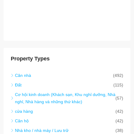
(57)
nghỉ, Nhà hàng và những thứ khác)
cửa hàng
(42)
Căn hộ
(42)
Nhà kho / nhà máy / Lưu trữ
(38)
Văn phòng thương mại
(19)
SEZ (Đặc khu kinh tế)
(12)
nhà phố
(8)
Chung cư
(5)
Smart City/Eco-Tourism/Carbon Credit
(1)
nhà mái chèo
(1)
Latest Properties