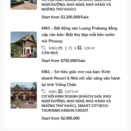
CƠ HỘI KINH DOANH (KHÁCH SẠN, KHU
NGHỈ DƯỠNG, NHÀ NGHỈ, NHÀ HÀNG VÀ
NHỮNG THỨ KHÁC)
Start from
$3,200,000/Sale
6463 – Bất động sản Luang Prabang đẳng
cấp cần bán: Biệt thự đẹp mắt bên sườn
núi Phousy.
3
4
6463
128
m²
CĂN NHÀ
Start from
$750,000/Sale
6461 – Sở hữu giấc mơ của bạn: Kinh
doanh Resort & Nhà nổi sẵn sàng vận hành
tại tỉnh Viêng Chăn
6461
3,973
m²
CƠ HỘI KINH DOANH (KHÁCH SẠN, KHU
NGHỈ DƯỠNG, NHÀ NGHỈ, NHÀ HÀNG VÀ
NHỮNG THỨ KHÁC), SMART CITY/ECO-
TOURISM/CARBON CREDIT
Start from
$2,000,000