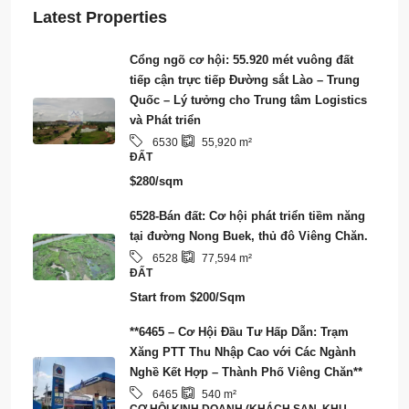
Latest Properties
Cổng ngõ cơ hội: 55.920 mét vuông đất
tiếp cận trực tiếp Đường sắt Lào – Trung
Quốc – Lý tưởng cho Trung tâm Logistics
và Phát triển
6530
55,920
m²
ĐẤT
$280/sqm
6528-Bán đất: Cơ hội phát triển tiềm năng
tại đường Nong Buek, thủ đô Viêng Chăn.
6528
77,594
m²
ĐẤT
Start from
$200/Sqm
**6465 – Cơ Hội Đầu Tư Hấp Dẫn: Trạm
Xăng PTT Thu Nhập Cao với Các Ngành
Nghề Kết Hợp – Thành Phố Viêng Chăn**
6465
540
m²