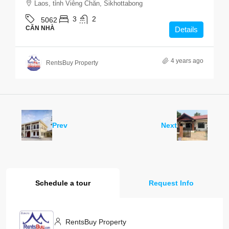
Laos, tỉnh Viêng Chăn, Sikhottabong
3
2
5062
CĂN NHÀ
Details
4 years ago
RentsBuy Property
Prev
Next
Schedule a tour
Request Info
RentsBuy Property