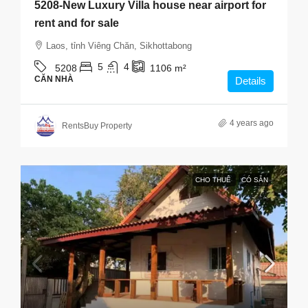
5208-New Luxury Villa house near airport for
rent and for sale
Laos, tỉnh Viêng Chăn, Sikhottabong
5
4
5208
1106
m²
CĂN NHÀ
Details
4 years ago
RentsBuy Property
CHO THUÊ
CÓ SẴN