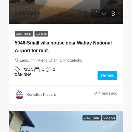
$400
/Month
CHO THUÊ
CÓ SẴN
5046-Small villa house near Wattay National
Airport for rent.
Laos, tỉnh Viêng Chăn, Sikhottabong
1
1
5046
CĂN NHÀ
Details
4 years ago
RentsBuy Property
CHO THUÊ
CÓ SẴN