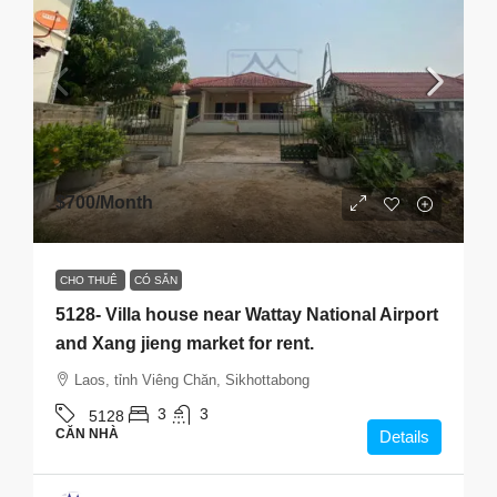
$700
/Month
CHO THUÊ
CÓ SẴN
5128- Villa house near Wattay National Airport
and Xang jieng market for rent.
Laos, tỉnh Viêng Chăn, Sikhottabong
3
3
5128
CĂN NHÀ
Details