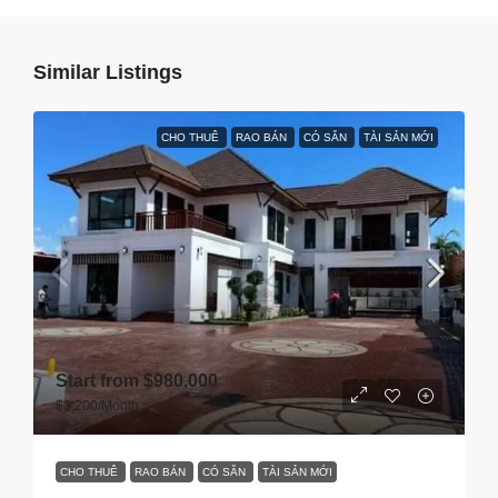
Similar Listings
CHO THUÊ
RAO BÁN
CÓ SẴN
TÀI SẢN MỚI
Start from
$980,000
$3,200
/Month
CHO THUÊ
RAO BÁN
CÓ SẴN
TÀI SẢN MỚI