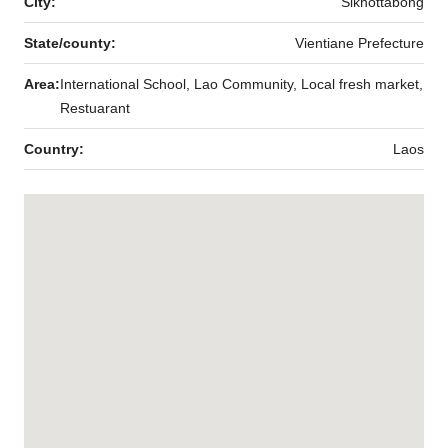
City:
Sikhottabong
State/county:
Vientiane Prefecture
Area:
International School, Lao Community, Local fresh market,
Restuarant
Country:
Laos