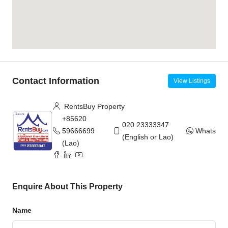
Contact Information
View Listings
RentsBuy Property
+85620
020 23333347
59666699
WhatsAp
(English or Lao)
(Lao)
Enquire About This Property
Name