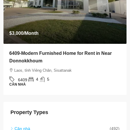
$3,500
/Month
n Near
6408-Luxurious Roman-Style Villa Near Ka
International Hospital | 5 Bedrooms, Pool &
Laos, tỉnh Viêng Chăn, Sisattanak
5
5
6408
CĂN NHÀ
Property Types
Căn nhà
(492)