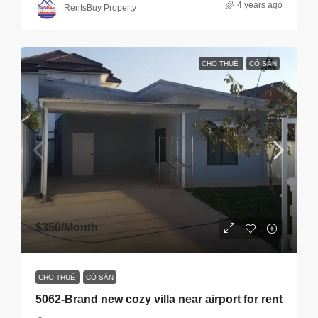
4 years ago
RentsBuy Property
CHO THUÊ
CÓ SẴN
$350
/Month
CHO THUÊ
CÓ SẴN
5062-Brand new cozy villa near airport for rent