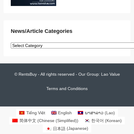
News/Article Categories
© RentsBuy - All rights reserved - Our Group:
Lao Value
Terms and Conditions
Tiếng Việt
English
ພາສາລາວ
(
Lao
)
简体中文
(
Chinese (Simplified)
)
한국어
(
Korean
)
日本語
(
Japanese
)