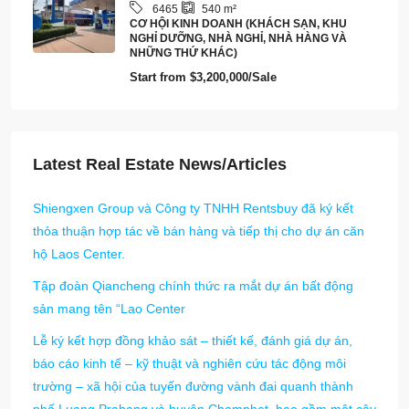
6465
540
m²
CƠ HỘI KINH DOANH (KHÁCH SẠN, KHU
NGHỈ DƯỠNG, NHÀ NGHỈ, NHÀ HÀNG VÀ
NHỮNG THỨ KHÁC)
Start from
$3,200,000/Sale
Latest Real Estate News/Articles
Shiengxen Group và Công ty TNHH Rentsbuy đã ký kết
thỏa thuận hợp tác về bán hàng và tiếp thị cho dự án căn
hộ Laos Center.
Tập đoàn Qiancheng chính thức ra mắt dự án bất động
sản mang tên “Lao Center
Lễ ký kết hợp đồng khảo sát – thiết kế, đánh giá dự án,
báo cáo kinh tế – kỹ thuật và nghiên cứu tác động môi
trường – xã hội của tuyến đường vành đai quanh thành
phố Luang Prabang và huyện Chomphet, bao gồm một cây