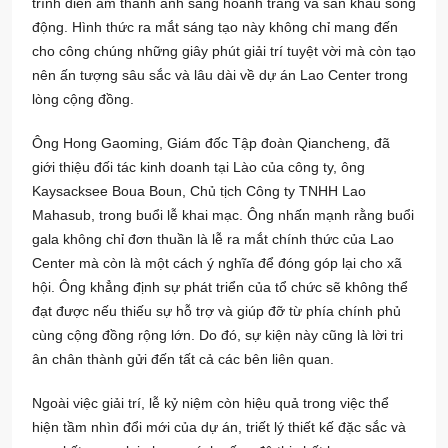
trình diễn âm thanh ánh sáng hoành tráng và sân khấu sống
động. Hình thức ra mắt sáng tạo này không chỉ mang đến
cho công chúng những giây phút giải trí tuyệt vời mà còn tạo
nên ấn tượng sâu sắc và lâu dài về dự án Lao Center trong
lòng cộng đồng.
Ông Hong Gaoming, Giám đốc Tập đoàn Qiancheng, đã
giới thiệu đối tác kinh doanh tại Lào của công ty, ông
Kaysacksee Boua Boun, Chủ tịch Công ty TNHH Lao
Mahasub, trong buổi lễ khai mạc. Ông nhấn mạnh rằng buổi
gala không chỉ đơn thuần là lễ ra mắt chính thức của Lao
Center mà còn là một cách ý nghĩa để đóng góp lại cho xã
hội. Ông khẳng định sự phát triển của tổ chức sẽ không thể
đạt được nếu thiếu sự hỗ trợ và giúp đỡ từ phía chính phủ
cùng cộng đồng rộng lớn. Do đó, sự kiện này cũng là lời tri
ân chân thành gửi đến tất cả các bên liên quan.
Ngoài việc giải trí, lễ kỷ niệm còn hiệu quả trong việc thể
hiện tầm nhìn đổi mới của dự án, triết lý thiết kế đặc sắc và