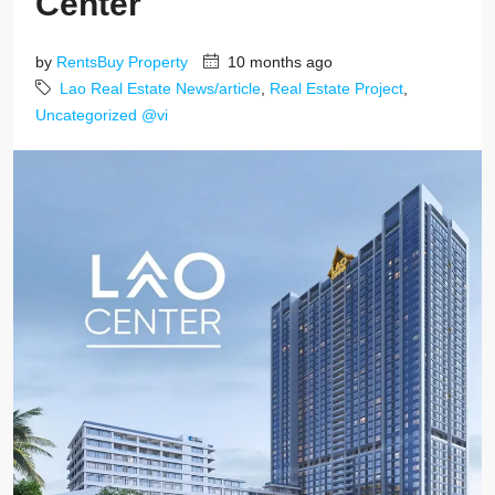
Center
by
RentsBuy Property
10 months ago
Lao Real Estate News/article
,
Real Estate Project
,
Uncategorized @vi