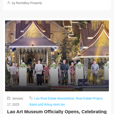
by RentsBuy Property
January
Lao Real Estate News/article
,
Real Estate Project
,
17, 2025
thành phố thông minh lào
Lao Art Museum Officially Opens, Celebrating