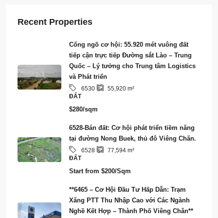
Recent Properties
Cổng ngõ cơ hội: 55.920 mét vuông đất
tiếp cận trực tiếp Đường sắt Lào – Trung
Quốc – Lý tưởng cho Trung tâm Logistics
và Phát triển
6530
55,920
m²
ĐẤT
$280/sqm
6528-Bán đất: Cơ hội phát triển tiềm năng
tại đường Nong Buek, thủ đô Viêng Chăn.
6528
77,594
m²
ĐẤT
Start from
$200/Sqm
**6465 – Cơ Hội Đầu Tư Hấp Dẫn: Trạm
Xăng PTT Thu Nhập Cao với Các Ngành
Nghề Kết Hợp – Thành Phố Viêng Chăn**