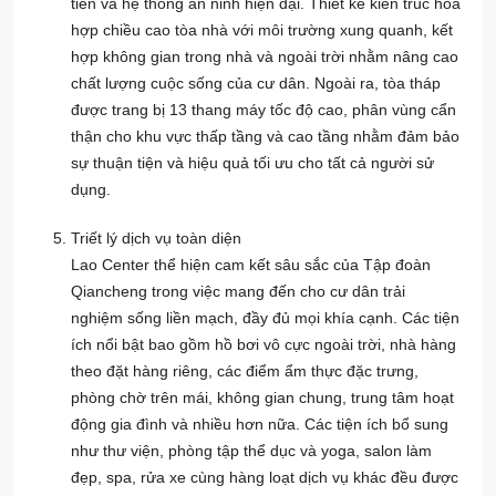
tiến và hệ thống an ninh hiện đại. Thiết kế kiến trúc hòa
hợp chiều cao tòa nhà với môi trường xung quanh, kết
hợp không gian trong nhà và ngoài trời nhằm nâng cao
chất lượng cuộc sống của cư dân. Ngoài ra, tòa tháp
được trang bị 13 thang máy tốc độ cao, phân vùng cẩn
thận cho khu vực thấp tầng và cao tầng nhằm đảm bảo
sự thuận tiện và hiệu quả tối ưu cho tất cả người sử
dụng.
Triết lý dịch vụ toàn diện
Lao Center thể hiện cam kết sâu sắc của Tập đoàn
Qiancheng trong việc mang đến cho cư dân trải
nghiệm sống liền mạch, đầy đủ mọi khía cạnh. Các tiện
ích nổi bật bao gồm hồ bơi vô cực ngoài trời, nhà hàng
theo đặt hàng riêng, các điểm ẩm thực đặc trưng,
phòng chờ trên mái, không gian chung, trung tâm hoạt
động gia đình và nhiều hơn nữa. Các tiện ích bổ sung
như thư viện, phòng tập thể dục và yoga, salon làm
đẹp, spa, rửa xe cùng hàng loạt dịch vụ khác đều được