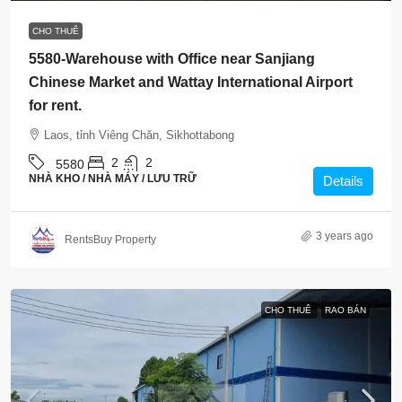
CHO THUÊ
5580-Warehouse with Office near Sanjiang
Chinese Market and Wattay International Airport
for rent.
Laos, tỉnh Viêng Chăn, Sikhottabong
2
2
5580
NHÀ KHO / NHÀ MÁY / LƯU TRỮ
Details
3 years ago
RentsBuy Property
CHO THUÊ
RAO BÁN