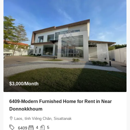
$3,000
/Month
6409-Modern Furnished Home for Rent in Near
Donnokkhoum
Laos, tỉnh Viêng Chăn, Sisattanak
4
5
6409