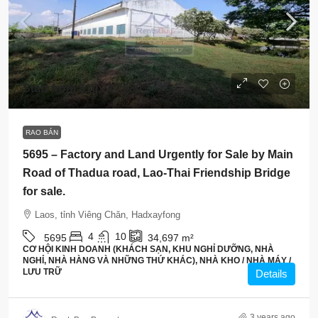
Start from
$10,247,680
RAO BÁN
5695 – Factory and Land Urgently for Sale by Main
Road of Thadua road, Lao-Thai Friendship Bridge
for sale.
Laos, tỉnh Viêng Chăn, Hadxayfong
4
10
5695
34,697
m²
CƠ HỘI KINH DOANH (KHÁCH SẠN, KHU NGHỈ DƯỠNG, NHÀ
NGHỈ, NHÀ HÀNG VÀ NHỮNG THỨ KHÁC), NHÀ KHO / NHÀ MÁY /
LƯU TRỮ
Details
3 years ago