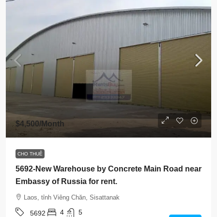
$4,500
/Month
CHO THUÊ
5692-New Warehouse by Concrete Main Road near
Embassy of Russia for rent.
Laos, tỉnh Viêng Chăn, Sisattanak
4
5
5692