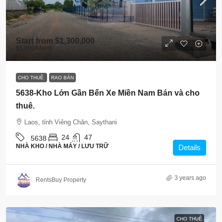
Start from
$1,300,000
$5,850
/Month
CHO THUÊ
RAO BÁN
5638-Kho Lớn Gần Bến Xe Miền Nam Bán và cho
thuê.
Laos, tỉnh Viêng Chăn, Saythani
24
47
5638
NHÀ KHO / NHÀ MÁY / LƯU TRỮ
Details
3 years ago
RentsBuy Property
CHO THUÊ