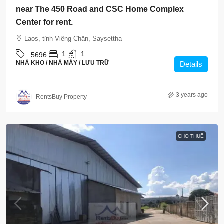
near The 450 Road and CSC Home Complex
Center for rent.
Laos, tỉnh Viêng Chăn, Saysettha
1
1
5696
NHÀ KHO / NHÀ MÁY / LƯU TRỮ
Details
3 years ago
RentsBuy Property
CHO THUÊ