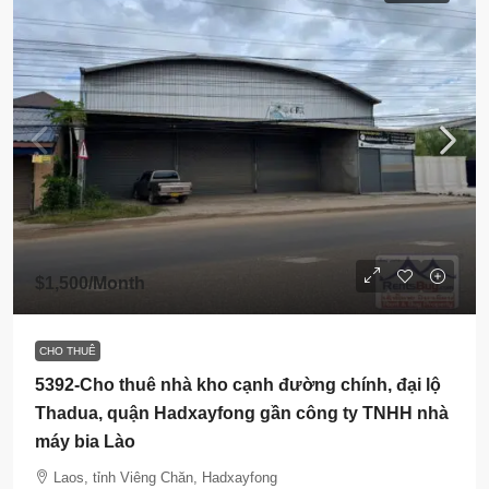
$1,500
/Month
CHO THUÊ
5392-Cho thuê nhà kho cạnh đường chính, đại lộ
Thadua, quận Hadxayfong gần công ty TNHH nhà
máy bia Lào
Laos, tỉnh Viêng Chăn, Hadxayfong