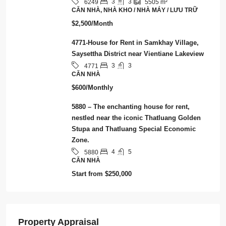
3
3
6249
5505
m²
CĂN NHÀ, NHÀ KHO / NHÀ MÁY / LƯU TRỮ
$2,500/Month
4771-House for Rent in Samkhay Village,
Saysettha District near Vientiane Lakeview
3
3
4771
CĂN NHÀ
$600/Monthly
5880 – The enchanting house for rent,
nestled near the iconic Thatluang Golden
Stupa and Thatluang Special Economic
Zone.
4
5
5880
CĂN NHÀ
Start from
$250,000
Property Appraisal