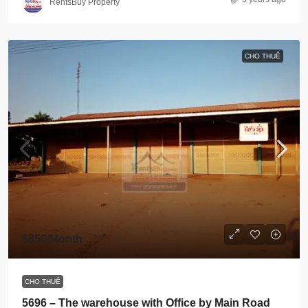
RentsBuy Property
CHO THUÊ
$850
/Month
CHO THUÊ
5696 – The warehouse with Office by Main Road