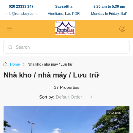
020 23333 347
Saysettha
8.30 am to 5.30 pm
info@rentsbuy.com
Vientiane, Lao PDR
Monday to Friday, Sat*
Home
Nhà kho / nhà máy / Lưu trữ
Nhà kho / nhà máy / Lưu trữ
37 Properties
Sort by:
Default Order
RAO BÁN