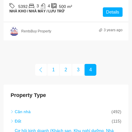
3
4
5392
500
m²
NHÀ KHO / NHÀ MÁY / LƯU TRỮ
Details
3 years ago
RentsBuy Property
1
2
3
4
Property Type
Căn nhà
(492)
Đất
(115)
Cơ hội kinh doanh (Khách sạn, Khu nghỉ dưỡng, Nhà