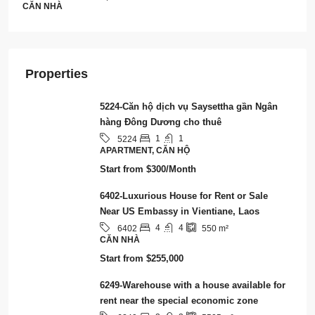
CĂN NHÀ
Properties
5224-Căn hộ dịch vụ Saysettha gần Ngân
hàng Đông Dương cho thuê
1
1
5224
APARTMENT, CĂN HỘ
Start from
$300/Month
6402-Luxurious House for Rent or Sale
Near US Embassy in Vientiane, Laos
4
4
6402
550
m²
CĂN NHÀ
Start from
$255,000
6249-Warehouse with a house available for
rent near the special economic zone