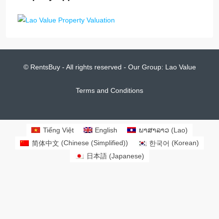
© RentsBuy - All rights reserved - Our Group:
Lao Value
Terms and Conditions
Tiếng Việt
English
ພາສາລາວ
(
Lao
)
简体中文
(
Chinese (Simplified)
)
한국어
(
Korean
)
日本語
(
Japanese
)