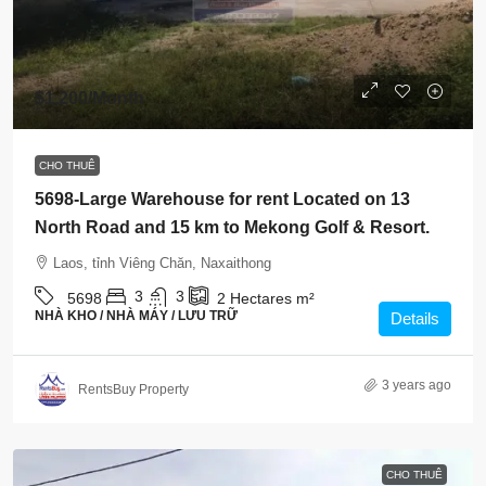
$1,200
/Month
CHO THUÊ
5698-Large Warehouse for rent Located on 13
North Road and 15 km to Mekong Golf & Resort.
Laos, tỉnh Viêng Chăn, Naxaithong
3
3
5698
2 Hectares
m²
NHÀ KHO / NHÀ MÁY / LƯU TRỮ
Details
3 years ago
RentsBuy Property
CHO THUÊ