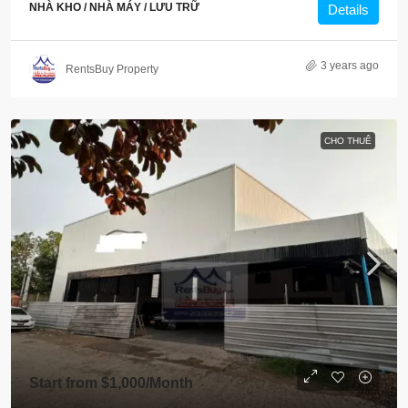
NHÀ KHO / NHÀ MÁY / LƯU TRỮ
Details
3 years ago
RentsBuy Property
CHO THUÊ
Start from
$1,000
/Month