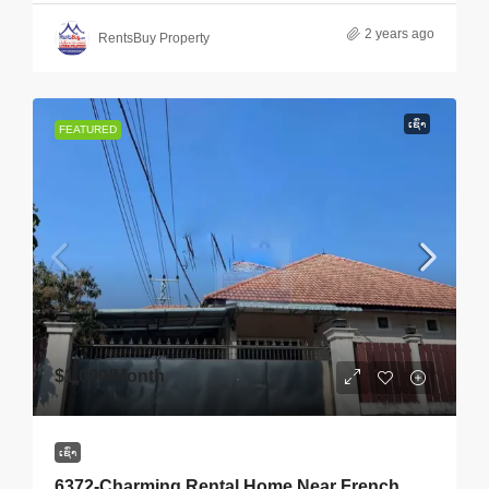
2 years ago
RentsBuy Property
ເຊົ່າ
FEATURED
$1,000
/Month
ເຊົ່າ
6372-Charming Rental Home Near French