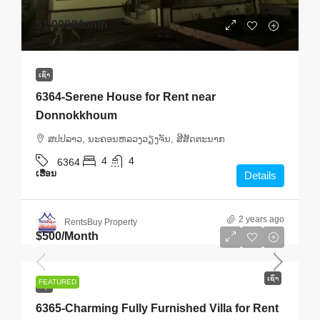
$1,000
/Month
ເຊົ່າ
6364-Serene House for Rent near
Donnokkhoum
ສ​ປ​ປ​ລາວ, ນະຄອນຫລວງວຽງຈັນ, ສີສັດຕະນາກ
4
4
6364
ເຮືອນ
Details
2 years ago
RentsBuy Property
$500
/Month
ເຊົ່າ
FEATURED
ເຊົ່າ
6365-Charming Fully Furnished Villa for Rent