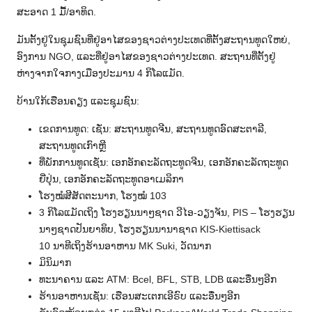
ສະອາດ 1 ມື້/ອາທິດ.
ມັນຕັ້ງຢູ່ໃນຊຸມຊົນທີ່ຢູ່ອາໄສຂອງຊາວຕ່າງປະເທດທີ່ຕັ້ງສະຖານທູດໃຫຍ່,
ອົງການ NGO, ແລະທີ່ຢູ່ອາໄສຂອງຊາວຕ່າງປະເທດ. ສະຖານທີ່ຕັ້ງຢູ່
ຫ່າງຈາກໃຈກາງເມືອງປະມານ 4 ກິໂລແມັດ.
ບ້ານໃກ້ເຮືອນຄຽງ ແລະຊຸມຊົນ:
ເຂດການທູດ: ເຊັ່ນ: ສະຖານທູດຈີນ, ສະຖານທູດອົດສະຕາລີ,
ສະຖານທູດເກົາຫຼີ
ທີ່ພັກການທູດເຊັ່ນ: ເອກອັກຄະລັດຖະທູດຈີນ, ເອກອັກຄະລັດຖະທູດ
ຍີ່ປຸ່ນ, ເອກອັກຄະລັດຖະທູດອາເມລິກາ
ໂຮງໝໍສີສັດຕະນາກ, ໂຮງໝໍ 103
3 ກິໂລແມັດເຖິງ ໂຮງຮຽນນາໆຊາດ ວີໄອ-ວຽງຈັນ, PIS – ໂຮງຮຽນ
ນາໆຊາດປັນຍາທິບ, ໂຮງຮຽນນານາຊາດ KIS-Kiettisack
10 ນາທີເຖິງຮ້ານອາຫານ MK Suki, ວັດນາກ
ມິນິມາກ
ທະນາຄານ ແລະ ATM: Bcel, BFL, STB, LDB ແລະອື່ນໆອີກ
ຮ້ານອາຫານເຊັ່ນ: ເຮືອນສະເຕກເອີຣົບ ແລະອື່ນໆອີກ