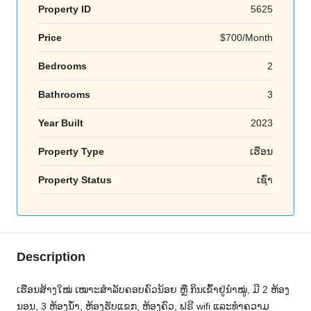
Property ID
5625
Price
$700/Month
Bedrooms
2
Bathrooms
3
Year Built
2023
Property Type
ເຮືອນ
Property Status
ເຊົ່າ
Description
ເຮືອນສ້າງໃໝ່ ເໝາະສຳລັບຄອບຄົວນ້ອຍ ຫຼື ກິນເຂົ້າຢູ່ນຳໝູ່, ມີ 2 ຫ້ອງ
ນອນ, 3 ຫ້ອງນ້ຳ, ຫ້ອງຮັບແຂກ, ຫ້ອງຄົວ, ຟຣີ wifi ແລະທຳຄວາມ