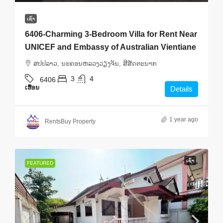
ເຊົ່າ
6406-Charming 3-Bedroom Villa for Rent Near
UNICEF and Embassy of Australian Vientiane
ສ​ປ​ປ​ລາວ, ນະຄອນຫລວງວຽງຈັນ, ສີສັດຕະນາກ
3
4
6406
ເຮືອນ
Details
1 year ago
RentsBuy Property
ເຊົ່າ
FEATURED