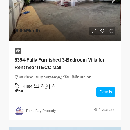
$600
/Month
ເຊົ່າ
6394-Fully Furnished 3-Bedroom Villa for
Rent near ITECC Mall
ສ​ປ​ປ​ລາວ, ນະຄອນຫລວງວຽງຈັນ, ສີສັດຕະນາກ
3
3
6394
ເຮືອນ
Details
1 year ago
RentsBuy Property