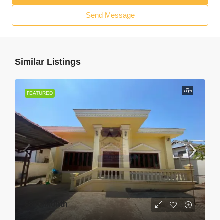
Send Message
Similar Listings
ເຊົ່າ
FEATURED
$800
/Month