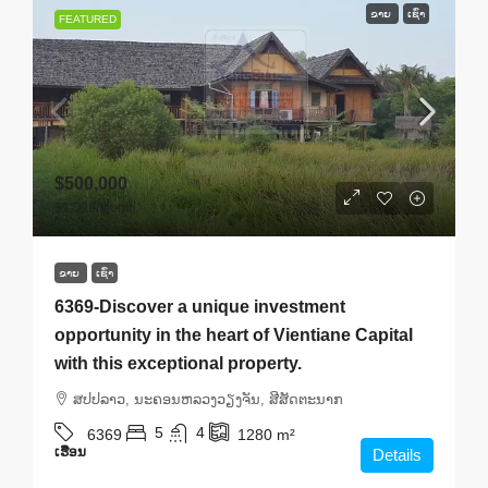
ຂາຍ
ເຊົ່າ
FEATURED
$500,000
$1,500
/Month
ຂາຍ
ເຊົ່າ
6369-Discover a unique investment
opportunity in the heart of Vientiane Capital
with this exceptional property.
ສ​ປ​ປ​ລາວ, ນະຄອນຫລວງວຽງຈັນ, ສີສັດຕະນາກ
5
4
6369
1280
m²
ເຮືອນ
Details