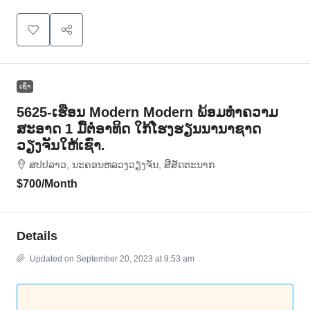
ເຊົ່າ
5625-ເຮືອນ Modern Modern ພ້ອມທຳຄວາມ
ສະອາດ 1 ມື້ຕໍ່ອາທິດ ໃກ້ໂຮງຮຽນນານາຊາດ
ວຽງຈັນໃຫ້ເຊົ່າ.
ສ​ປ​ປ​ລາວ, ນະຄອນຫລວງວຽງຈັນ, ສີສັດຕະນາກ
$700
/Month
Details
Updated on September 20, 2023 at 9:53 am