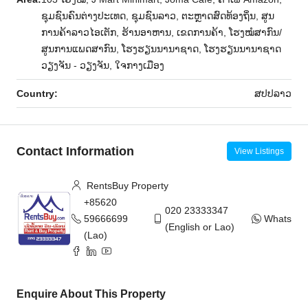
ຊຸມຊົນຄົນຕ່າງປະເທດ, ຊຸມຊົນລາວ, ຕະຫຼາດສົດທ້ອງຖິ່ນ, ສູນ
ການຄ້າລາວໄອເຕັກ, ຮ້ານອາຫານ, ເຂດການຄ້າ, ໂຮງໝໍສາກົນ/
ສູນການແພດສາກົນ, ໂຮງຮຽນນານາຊາດ, ໂຮງຮຽນນານາຊາດ
ວຽງຈັນ - ວຽງຈັນ, ໃຈກາງເມືອງ
Country:
ສ​ປ​ປ​ລາວ
Contact Information
View Listings
RentsBuy Property
+85620
020 23333347
59666699
WhatsAp
(English or Lao)
(Lao)
Enquire About This Property