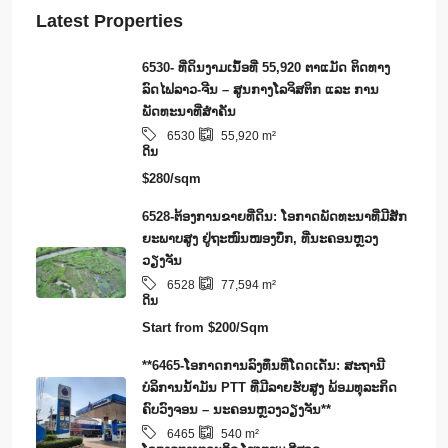
Start from
$200/Sqm
**6465-ໂອກາດການລົງທຶນທີ່ໂດດເດັ່ນ: ສະຖານີ
ບໍລິການນໍ້າມັນ PTT ທີ່ມີລາຍຮັບສູງ ພ້ອມທຸລະກິດ
ຄົບວົງຈອນ – ນະຄອນຫຼວງວຽງຈັນ**
6465
540
m²
​ໂອ​ກາດ​ທາງ​ທ​ູ​ລະ​ກິດ ໂຮງ​ແຮມ ຣີ​ສອດ
Start from
$3,200,000/Sale
6463-ອະສັງຫາລິມະຊັບຊັ້ນນໍາໃນຫຼວງພະບາງສຳລັບ
ຂາຍ: ເຮືອນລາວເດີມທີ່ສວຍງາມຕິດກັບພູສີ
3
4
6463
128
m²
ເຮືອນ
Start from
$750,000/Sale
6461-ເປັນເຈົ້າຂອງທຸລະກິດຣີສອດ ແລະ ເຮືອນແພ
ພ້ອມດໍາເນີນງານໃນແຂວງວຽງຈັນ.
6461
3,973
m²
SMART CITY/ECO-TOURISM/CARBON CREDIT,
​ໂອ​ກາດ​ທາງ​ທ​ູ​ລະ​ກິດ ໂຮງ​ແຮມ ຣີ​ສອດ
Start from
$2,000,000