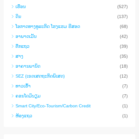
Smart City/Eco-Tourism/Carbon Credit
(1)
ຫ້ອງແຖວ
(1)
Latest Properties
6530- ທີ່ດິນງາມເນຶ້ອທີ່ 55,920 ຕາແມັດ ຕິດທາງ
ລົດໄຟລາວ-ຈີນ – ສູນກາງໂລຈິສຕິກ ແລະ ການ
ພັດທະນາທີ່ສໍາຄັນ
6530
55,920
m²
ດິນ
$280/sqm
6528-ຕ້ອງການຂາຍທີ່ດິນ: ໂອກາດພັດທະນາທີ່ມີສັກ
ຍະພາບສູງ ຢູ່ຖະໜົນໜອງບຶກ, ທີ່ນະຄອນຫຼວງ
ວຽງຈັນ
6528
77,594
m²
ດິນ