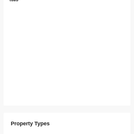
ເຮືອນ
Property Types
ເຮືອນ
(527)
ດິນ
(137)
​ໂອ​ກາດ​ທາງ​ທ​ູ​ລະ​ກິດ ໂຮງ​ແຮມ ຣີ​ສອດ
(68)
ອາ​ພາ​ດ​ເມັ້ນ
(42)
ຕືກ​ແຖວ
(39)
ສາງ
(35)
ອາ​ຄານ​ພາ​ນິດ
(18)
SEZ (ເຂດເສດຖະກິດພິເສດ)
(12)
ທາວ​ເຮົ້າ
(7)
ຄອນ​ໂດ​ມິ​ນຽມ
(7)