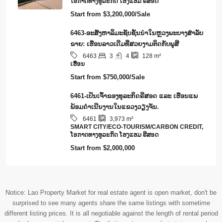
Notice: Lao Property Market for real estate agent is open market, don't be
surprised to see many agents share the same listings with sometime
different listing prices. It is all negotiable against the length of rental period
and advance rental payment. The listing price or market status may be
changed without prior notification as our database increased dramatically
every day offline and online database. We are doing our best to keep all
properties updated as many as possible. However, you are recommended to
contact us to check the market status of any particular properties that you
are interested in.
© RentsBuy - All rights reserved - Our Group:
Lao Value
ຂໍ້ກຳນົດແລະເງື່ອນໄຂ