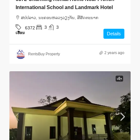
International School and Landmark Hotel
ສ​ປ​ປ​ລາວ, ນະຄອນຫລວງວຽງຈັນ, ສີສັດຕະນາກ
3
3
6372
ເຮືອນ
Details
2 years ago
RentsBuy Property
ເຊົ່າ