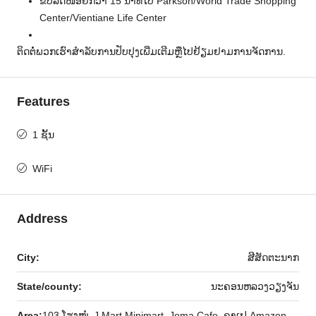
ຂັບລົດໜ້ອຍກວ່າ 15 ນາທີໄປ Parkson/World Trade Shopping
Center/Vientiane Life Center
ຕິດຕໍ່ພວກເຮົາສໍາລັບການປັບປຸງເພີ່ມເຕີມຫຼືໄປຢ້ຽມຢາມການຈັດການ.
Features
1 ຊັ້ນ
WiFi
Address
City:
ສີສັດຕະນາກ
State/county:
ນະຄອນຫລວງວຽງຈັນ
Area:
103 ໂຮງໝໍ, J Mart Minimart, Joma Cafe, ຄາເຟ Amazon,