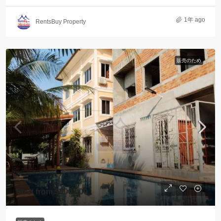
1年 ago
RentsBuy Property
販売のため
Start from
$500,000