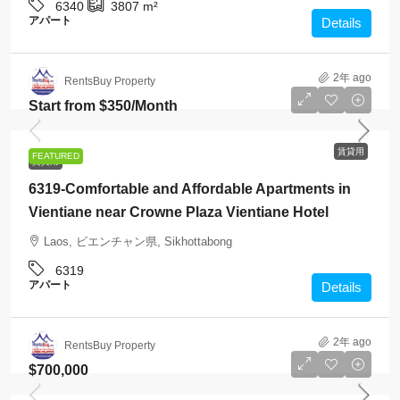
6340
3807
m²
アパート
Details
2年 ago
RentsBuy Property
Start from
$350
/Month
賃貸用
FEATURED
賃貸用
6319-Comfortable and Affordable Apartments in
Vientiane near Crowne Plaza Vientiane Hotel
Laos, ビエンチャン県, Sikhottabong
6319
アパート
Details
2年 ago
RentsBuy Property
$700,000