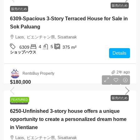
販売のため
販売のため
6309-Spacious 3-Story Terraced House for Sale in
Sok Paluang
Laos, ビエンチャン県, Sisattanak
4
5
6309
375
m²
ショップハウス
Details
2年 ago
RentsBuy Property
$180,000
販売のため
FEATURED
販売のため
6250-Unfinished 3-story house offers a unique
opportunity to create a personalized dream home
in Vientiane
Laos, ビエンチャン県, Sisattanak