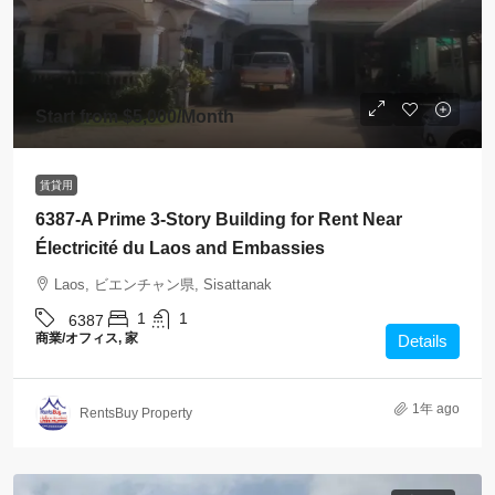
Start from
$5,000
/Month
賃貸用
6387-A Prime 3-Story Building for Rent Near
Électricité du Laos and Embassies
Laos, ビエンチャン県, Sisattanak
1
1
6387
商業/オフィス, 家
Details
1年 ago
RentsBuy Property