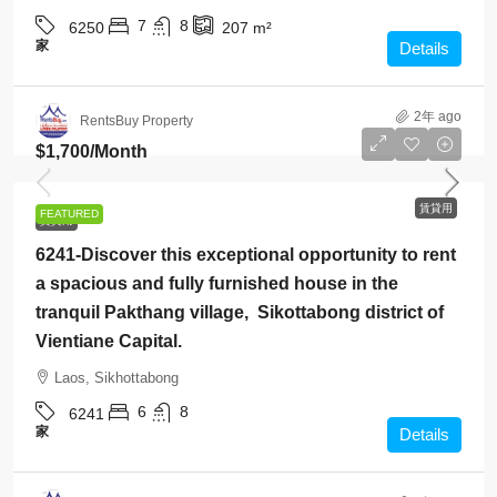
7
8
6250
207
m²
家
Details
2年 ago
RentsBuy Property
$1,700
/Month
賃貸用
FEATURED
賃貸用
6241-Discover this exceptional opportunity to rent
a spacious and fully furnished house in the
tranquil Pakthang village, Sikottabong district of
Vientiane Capital.
Laos, Sikhottabong
6
8
6241
家
Details