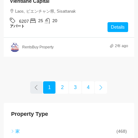
Vientiane Capital
Laos, ビエンチャン県, Sisattanak
25
20
6207
アパート
Details
2年 ago
RentsBuy Property
1
2
3
4
Property Type
家
(468)