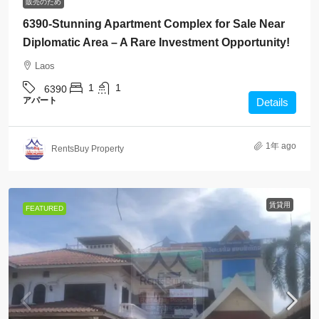
販売のため
6390-Stunning Apartment Complex for Sale Near
Diplomatic Area – A Rare Investment Opportunity!
Laos
1
1
6390
アパート
Details
1年 ago
RentsBuy Property
賃貸用
FEATURED