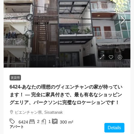
Start from
$1,000
/Monthly
賃貸用
6424-あなたの理想のヴィエンチャンの家が待ってい
ます！ — 完全に家具付きで、最も有名なショッピン
グエリア、パークソンに完璧なロケーションです！
ビエンチャン県, Sisattanak
2
1
6424
300
m²
アパート
Details