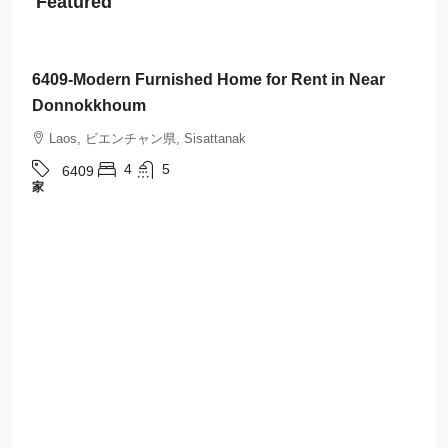
Featured
$3,000
/Month
6409-Modern Furnished Home for Rent in Near
Donnokkhoum
Laos, ビエンチャン県, Sisattanak
4
5
6409
家