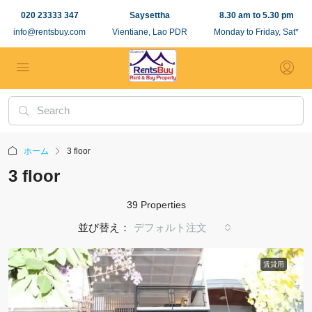
020 23333 347
Saysettha
8.30 am to 5.30 pm
info@rentsbuy.com
Vientiane, Lao PDR
Monday to Friday, Sat*
ホーム
3 floor
3 floor
39 Properties
並び替え：
デフォルト注文
賃貸用