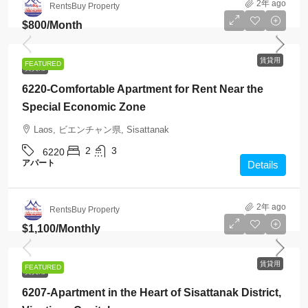
2年 ago
RentsBuy Property
$800
/Month
賃貸用
FEATURED
賃貸用
6220-Comfortable Apartment for Rent Near the
Special Economic Zone
Laos, ビエンチャン県, Sisattanak
2
3
6220
アパート
Details
2年 ago
RentsBuy Property
$1,100
/Monthly
賃貸用
FEATURED
賃貸用
6207-Apartment in the Heart of Sisattanak District,