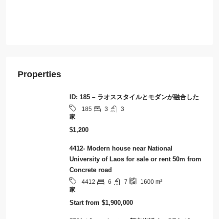
Properties
ID: 185 – ラオススタイルとモダンが融合した
3
3
185
家
$1,200
4412- Modern house near National
University of Laos for sale or rent 50m from
Concrete road
6
7
4412
1600
m²
家
Start from
$1,900,000