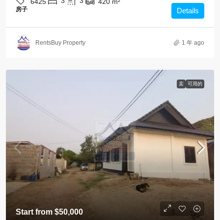
3
3
6425
420
m²
房子
Details
RentsBuy Property
1 年 ago
卖
可用的
Start from
$50,000