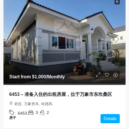
租
Start from
$1,000
/Monthly
6453 – 准备入住的出租房屋，位于万象市东坎桑区
老挝, 万象资本, 哈德风
3
2
6453
房子
Details