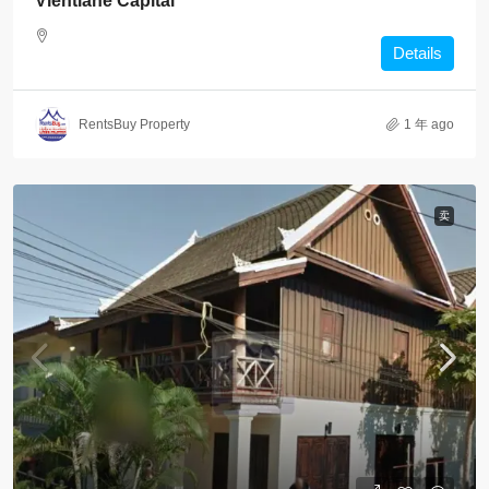
Vientiane Capital
Details
RentsBuy Property
1 年 ago
卖