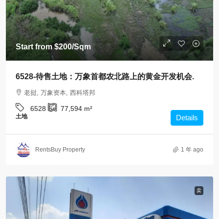
Start from
$200
/Sqm
6528-待售土地：万象首都农北路上的黄金开发机会.
老挝, 万象资本, 西科塔邦
6528
77,594
m²
土地
Details
RentsBuy Property
1 年 ago
卖