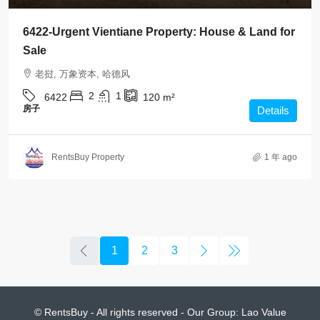
6422-Urgent Vientiane Property: House & Land for
Sale
老挝, 万象资本, 哈德风
2
1
6422
120
m²
房子
Details
RentsBuy Property
1 年 ago
1
2
3
© RentsBuy - All rights reserved - Our Group:
Lao Value