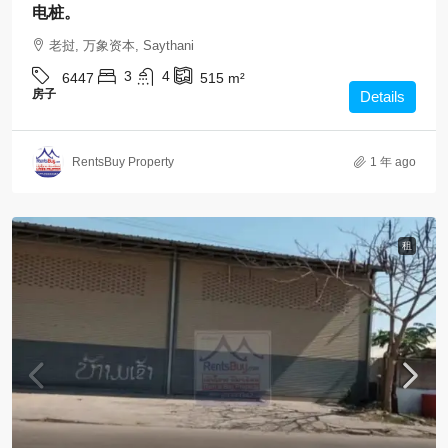
电桩。
老挝, 万象资本, Saythani
3
4
6447
515
m²
房子
Details
RentsBuy Property
1 年 ago
租