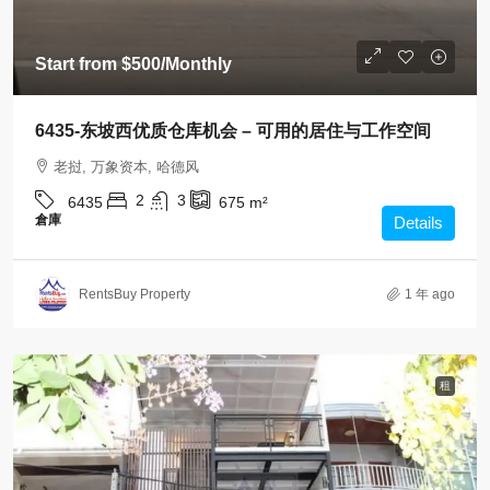
Start from
$500
/Monthly
6435-东坡西优质仓库机会 – 可用的居住与工作空间
老挝, 万象资本, 哈德风
2
3
6435
675
m²
倉庫
Details
RentsBuy Property
1 年 ago
租