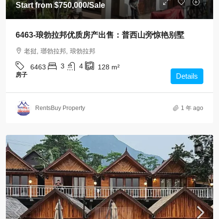
Start from
$750,000
/Sale
6463-琅勃拉邦优质房产出售：普西山旁惊艳别墅
老挝, 瑯勃拉邦, 琅勃拉邦
3
4
6463
128
m²
房子
Details
RentsBuy Property
1 年 ago
卖