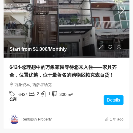
Start from
$1,000
/Monthly
6424-您理想中的万象家园等待您来入住——家具齐
全，位置优越，位于最著名的购物区帕克森百货！
万象资本, 西萨塔纳克
2
1
6424
300
m²
公寓
Details
RentsBuy Property
1 年 ago