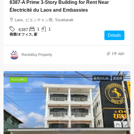
6387-A Prime 3-Story Building for Rent Near
Électricité du Laos and Embassies
Laos, ビエンチャン県, Sisattanak
1
1
6387
商業/オフィス, 家
Details
1年 ago
RentsBuy Property
販売のため
賃貸用
FEATURED