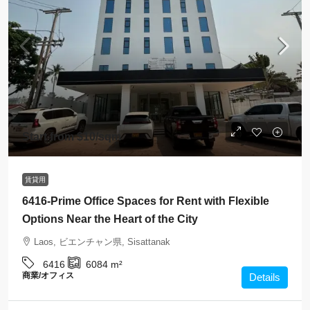
Start from
$10
/sqm
賃貸用
6416-Prime Office Spaces for Rent with Flexible
Options Near the Heart of the City
Laos, ビエンチャン県, Sisattanak
6416
6084
m²
商業/オフィス
Details