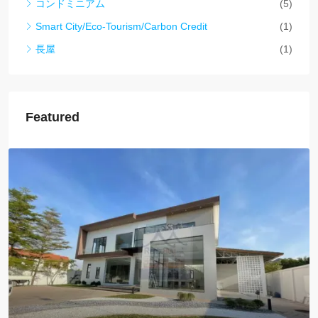
コンドミニアム
(5)
Smart City/Eco-Tourism/Carbon Credit
(1)
長屋
(1)
Featured