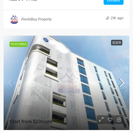
2年 ago
RentsBuy Property
賃貸用
FEATURED
Start from
$23
/sqm