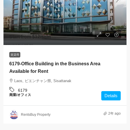
Start from
$12
/sqm
賃貸用
6179-Office Building in the Business Area
Available for Rent
Laos, ビエンチャン県, Sisattanak
6179
商業/オフィス
Details
2年 ago
RentsBuy Property