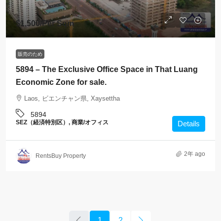
$1,500
/Per Sqm
販売のため
5894 – The Exclusive Office Space in That Luang
Economic Zone for sale.
Laos, ビエンチャン県, Xaysettha
5894
SEZ（経済特別区）, 商業/オフィス
Details
2年 ago
RentsBuy Property
1
2