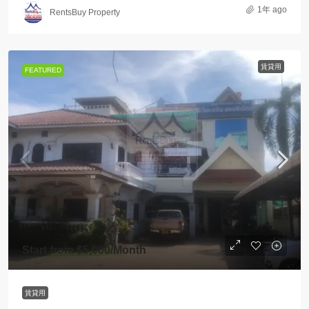
1年 ago
RentsBuy Property
賃貸用
FEATURED
Start from
$5,000
/Month
賃貸用