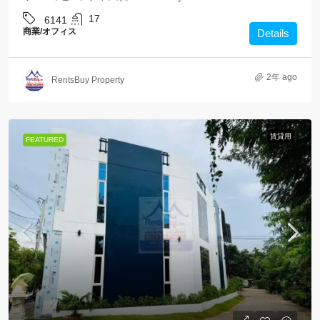
17
6141
商業/オフィス
Details
2年 ago
RentsBuy Property
賃貸用
FEATURED