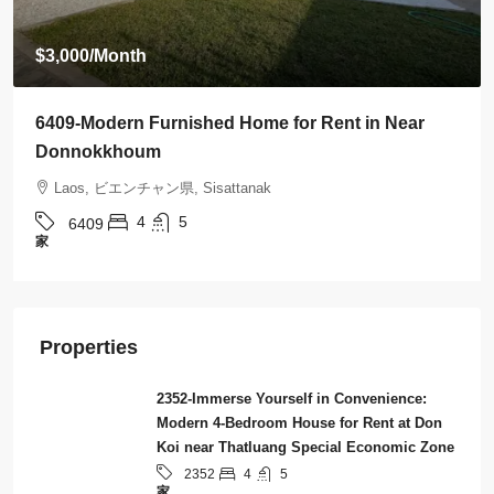
$3,500
/Month
n Near
6408-Luxurious Roman-Style Villa Near Ka
International Hospital | 5 Bedrooms, Pool &
Laos, ビエンチャン県, Sisattanak
5
5
6408
家
Properties
2352-Immerse Yourself in Convenience:
Modern 4-Bedroom House for Rent at Don
Koi near Thatluang Special Economic Zone
4
5
2352
家