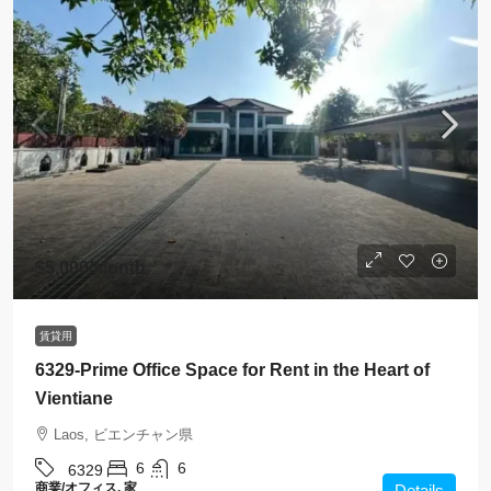
$5,000
/Month
賃貸用
6329-Prime Office Space for Rent in the Heart of
Vientiane
Laos, ビエンチャン県
6
6
6329
商業/オフィス, 家
Details