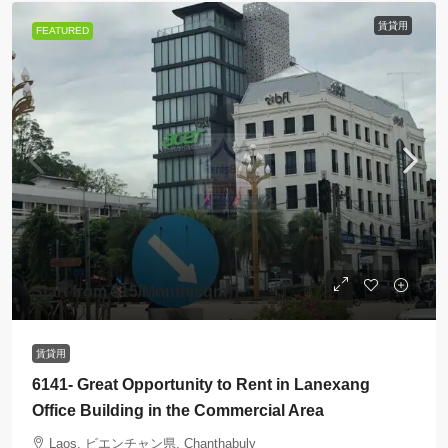
賃貸用
FEATURED
Start from
$15
/Month/sqm
賃貸用
6141- Great Opportunity to Rent in Lanexang
Office Building in the Commercial Area
Laos, ビエンチャン県, Chanthabuly