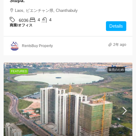
Stupa.
Laos, ビエンチャン県, Chanthabuly
4
4
6036
商業/オフィス
Details
2年 ago
RentsBuy Property
販売のため
FEATURED