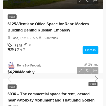
$3,500
/Monthly
賃貸用
6125-Vientiane Office Space for Rent: Modern
Building Behind Russian Embassy
Laos, ビエンチャン県, Sisattanak
8
6125
商業/オフィス
Details
2年 ago
RentsBuy Property
$4,200
/Monthly
賃貸用
賃貸用
6036 – The commercial space for rent, located
near Patouxay Monument and Thatluang Golden