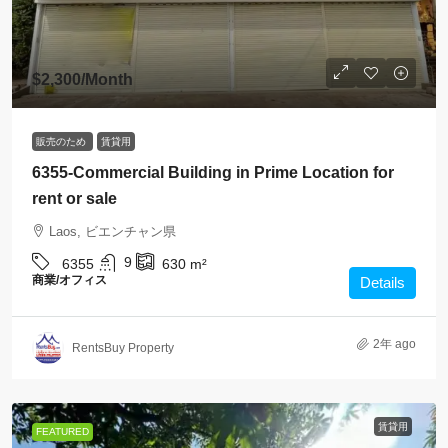
$2,300
/Month
販売のため
賃貸用
6355-Commercial Building in Prime Location for
rent or sale
Laos, ビエンチャン県
9
6355
630
m²
商業/オフィス
Details
2年 ago
RentsBuy Property
賃貸用
FEATURED