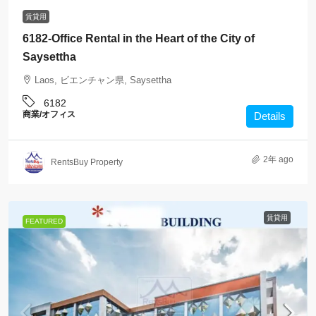
賃貸用
6182-Office Rental in the Heart of the City of
Saysettha
Laos, ビエンチャン県, Saysettha
6182
商業/オフィス
Details
2年 ago
RentsBuy Property
賃貸用
FEATURED