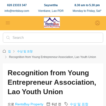
020 23333 347
Saysettha
8.30 am to 5.30 pm
info@rentsbuy.com
Vientiane, Lao PDR
Monday to Friday, Sat*
집
수상 및 표창
Recognition from Young Entrepreneur Association, Lao Youth Union
Recognition from Young
Entrepreneur Association,
Lao Youth Union
으로
RentsBuy Property
6년 전
수상 및 표창