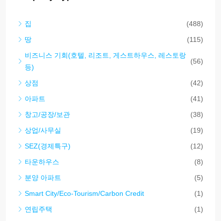
집
(488)
땅
(115)
비즈니스 기회(호텔, 리조트, 게스트하우스, 레스토랑
(56)
등)
상점
(42)
아파트
(41)
창고/공장/보관
(38)
상업/사무실
(19)
SEZ(경제특구)
(12)
타운하우스
(8)
분양 아파트
(5)
Smart City/Eco-Tourism/Carbon Credit
(1)
연립주택
(1)